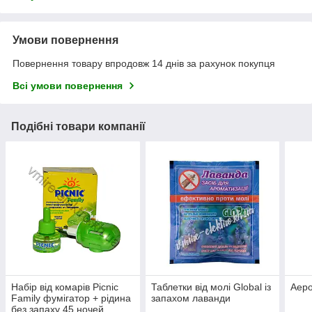
Умови повернення
Повернення товару впродовж 14 днів за рахунок покупця
Всі умови повернення
Подібні товари компанії
Набір від комарів Picnic
Таблетки від молі Global із
Аеро
Family фумігатор + рідина
запахом лаванди
без запаху 45 ночей