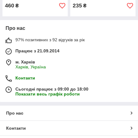
його можна використовувати в будь-який час,
460
235
₴
₴
в будь-якому місці і навіть ділитися на час з сусідами.
Купити відлякувач
Про нас
97% позитивних з 92 відгуків за рік
Працює з 21.09.2014
м. Харків
Харків, Україна
Контакти
Сьогодні працює з 09:00 до 18:00
Показати весь графік роботи
Про нас
Контакти