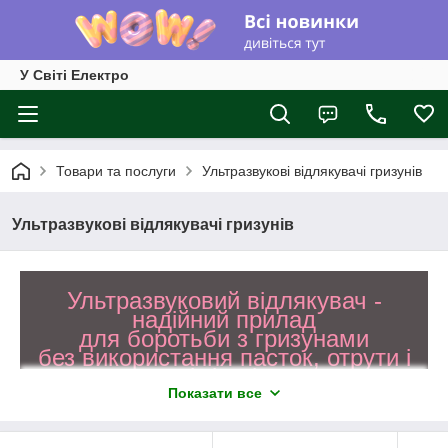
У Світі Електро
Товари та послуги
Ультразвукові відлякувачі гризунів
Ультразвукові відлякувачі гризунів
Ультразвуковий відлякувач -
надійний прилад
для боротьби з гризунами
без використання пасток, отрути і
хімікатів
Показати все