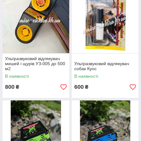
вплив, прилад працює безшумно. Ніхто не помітить
"роботу" приладу, крім докучливих паразитів.
З самої першої хвилини роботи ультразвуку гризуни
почнуть відчувати тривогу і як можна швидше
спробують знайти вихід. Природно, що про пошуках їжі,
сні і виробництві потомства не буде
йти і мови.
Ультразвуковий відлякувач
Подивитися асортимент
мишей і щурів УЗ-005 до 500
Ультразвуковий відлякувач
м2
собак Куос
В наявності
В наявності
Як використовувати ультразвуковий
800
600
₴
відлякувач?
₴
Застосування даного приладу максимально просто,
потрібно просто вставити його в розетку. З цього моменту
ультразвукові хвилі почнуть заповнювати всі приміщення і
найпотаємніші його куточки і щілини, де зазвичай
відпочивають і сплять мишки. У момент роботи
ультразвуку гризуни відчувають дуже неприємні відчуття
тривоги, страху і паніки. Інстинкт самозбереження підкаже
їм що потрібно якомога швидше