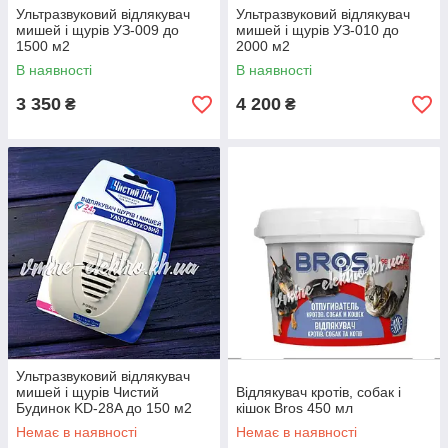
Ультразвуковий відлякувач
Ультразвуковий відлякувач
мишей і щурів УЗ-009 до
мишей і щурів УЗ-010 до
Ультразвуковий
Ультразвуковий
Ультразвуковий
1500 м2
2000 м2
відлякувач
відлякувач
відлякувач
В наявності
В наявності
мишей і щурів
УЗ-004 →
гризунів УЗ-005
УЗ-003 →
→
3 350
4 200
₴
₴
Застосовується в
гаражах, складах
Використовується
Використовується
площею до 250
в приміщенні
у великих
м2
площею до 150
приміщеннях,
м2.
складах, ангарах
площею до 500
м2.
Підіб'ємо підсумок
Протягом багатьох років люди не знайшли на 100 % дієвий
метод позбавлення від докучливих "гадів", доводилося
застосовувати дорогі клейові пастки, малоефективні
Ультразвуковий відлякувач
мишоловки
мишей і щурів Чистий
Відлякувач кротів, собак і
і навіть небезпечні отрути і отрути. З року в рік необхідно
Будинок KD-28A до 150 м2
кішок Bros 450 мл
було витрачати гроші, час і нерви на знищення гризунів.
Немає в наявності
Немає в наявності
Купівля ультразвуку буде правильним вкладенням, адже