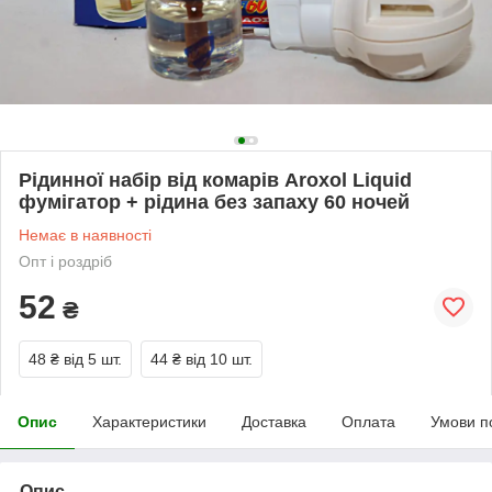
Рідинної набір від комарів Aroxol Liquid
фумігатор + рідина без запаху 60 ночей
Немає в наявності
Опт і роздріб
52
₴
48 ₴
від 5 шт.
44 ₴
від 10 шт.
Опис
Характеристики
Доставка
Оплата
Умови п
Опис