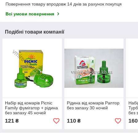
Повернення товару впродовж 14 днів за рахунок покупця
Всі умови повернення
Подібні товари компанії
Набір від комарів Picnic
Рідина від комарів Раптор
Набі
Family фумігатор + рідина
без запаху 30 ночей
Турб
без запаху 45 ночей
без 
121
110
160
₴
₴