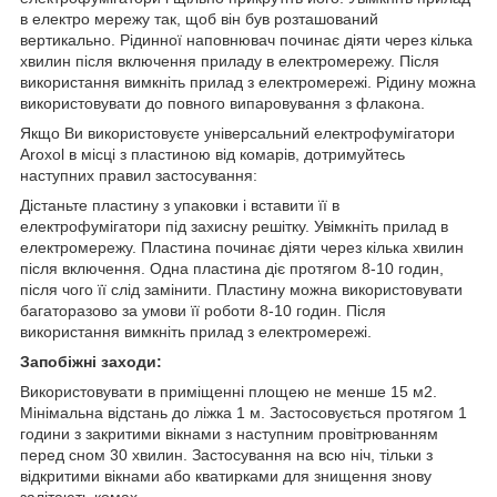
в електро мережу так, щоб він був розташований
вертикально. Рідинної наповнювач починає діяти через кілька
хвилин після включення приладу в електромережу. Після
використання вимкніть прилад з електромережі. Рідину можна
використовувати до повного випаровування з флакона.
Якщо Ви використовуєте універсальний електрофумігатори
Aroxol в місці з пластиною від комарів, дотримуйтесь
наступних правил застосування:
Дістаньте пластину з упаковки і вставити її в
електрофумігатори під захисну решітку. Увімкніть прилад в
електромережу. Пластина починає діяти через кілька хвилин
після включення. Одна пластина діє протягом 8-10 годин,
після чого її слід замінити. Пластину можна використовувати
багаторазово за умови її роботи 8-10 годин. Після
використання вимкніть прилад з електромережі.
Запобіжні заходи:
Використовувати в приміщенні площею не менше 15 м2.
Мінімальна відстань до ліжка 1 м. Застосовується протягом 1
години з закритими вікнами з наступним провітрюванням
перед сном 30 хвилин. Застосування на всю ніч, тільки з
відкритими вікнами або кватирками для знищення знову