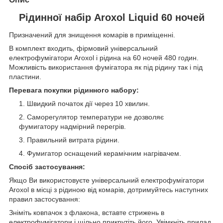
Рідинної набір Aroxol Liquid 60 ночей
Призначений для знищення комарів в приміщенні.
В комплект входить, фірмовий універсальний
електрофумігатори Aroxol і рідина на 60 ночей 480 годин.
Можливість використання фумігатора як під рідину так і під
пластини.
Перевага покупки рідинного набору:
Швидкий початок дії через 10 хвилин.
Саморегулятор температури не дозволяє
фумигатору надмірний перегрів.
Правильний витрата рідини.
Фумигатор оснащений керамічним нагрівачем.
Спосіб застосування:
Якщо Ви використовуєте універсальний електрофумігатори
Aroxol в місці з рідиною від комарів, дотримуйтесь наступних
правил застосування:
Зніміть ковпачок з флакона, вставте стрижень в
електрофумігатори і щільно прикрутіть його. Увімкніть прилад