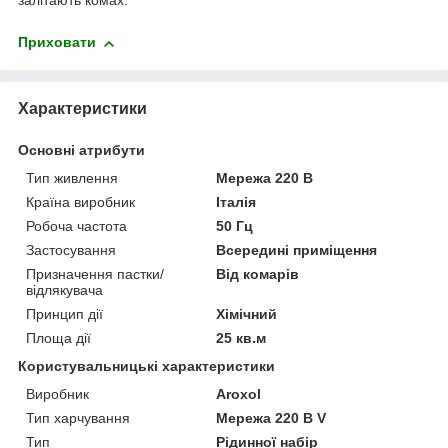
залітають комах.
Приховати
Характеристики
Основні атрибути
Тип живлення
Мережа 220 В
Країна виробник
Італія
Робоча частота
50 Гц
Застосування
Всередині приміщення
Призначення пастки/
Від комарів
відлякувача
Принцип дії
Хімічний
Площа дії
25 кв.м
Користувальницькі характеристики
Виробник
Aroxol
Тип харчування
Мережа 220 В V
Тип
Рідинної набір