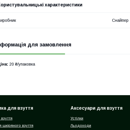
Користувальницькі характеристики
иробник
Снайпер
нформація для замовлення
іна:
20 ₴/упаковка
ка для взуття
Аксесуари для взуття
 взуття
Устілки
 шкіряного взуття
Льодоходи