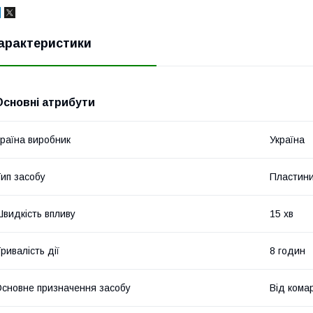
арактеристики
Основні атрибути
раїна виробник
Україна
ип засобу
Пластин
видкість впливу
15 хв
ривалість дії
8 годин
сновне призначення засобу
Від комар