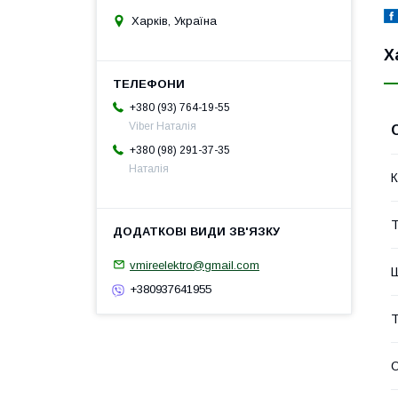
Харків, Україна
Х
+380 (93) 764-19-55
Viber Наталія
+380 (98) 291-37-35
Наталія
К
Т
vmireelektro@gmail.com
Ш
+380937641955
Т
О