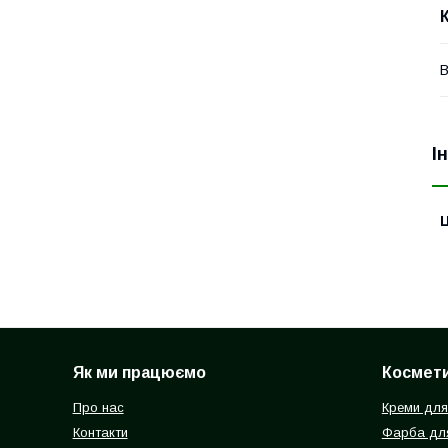
В
І
Ц
Як ми працюємо
Космети
Про нас
Креми для
Контакти
Фарба для