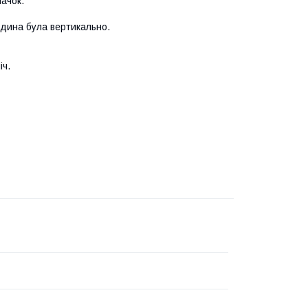
пачок.
ідина була вертикально.
іч.