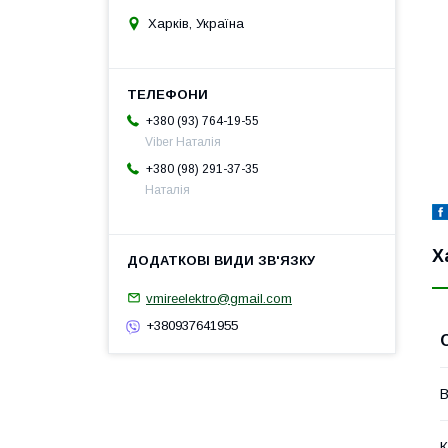
Харків, Україна
+380 (93) 764-19-55
Viber Наталія
+380 (98) 291-37-35
Наталія
Х
vmireelektro@gmail.com
+380937641955
В
К