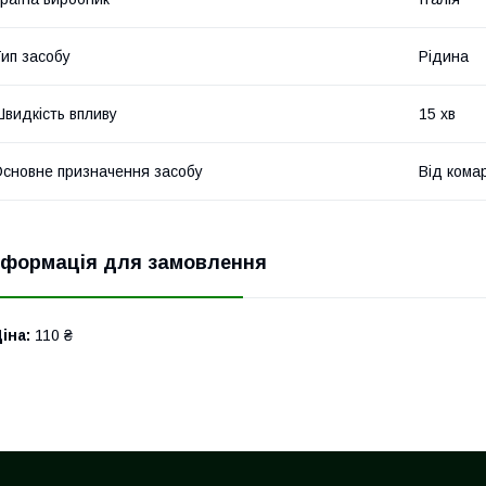
ип засобу
Рідина
видкість впливу
15 хв
сновне призначення засобу
Від комар
нформація для замовлення
іна:
110 ₴