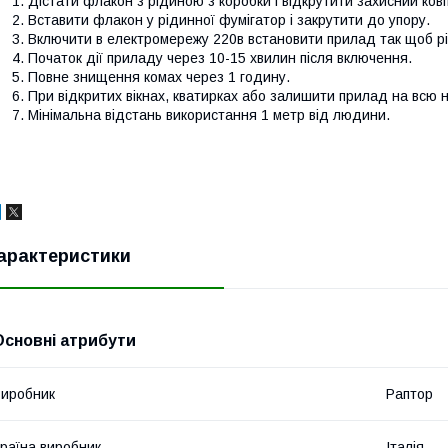
Дістати флакон з рідиною з коробки і відкрутити захисний ков
Вставити флакон у рідинної фумігатор і закрутити до упору.
Включити в електромережу 220в встановити прилад так щоб р
Початок дії приладу через 10-15 хвилин після включення.
Повне знищення комах через 1 годину.
При відкритих вікнах, кватирках або залишити прилад на всю н
Мінімальна відстань використання 1 метр від людини.
арактеристики
Основні атрибути
иробник
Раптор
раїна виробник
Італія