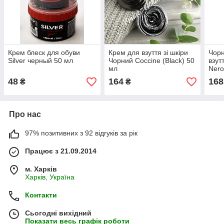
Крем блеск для обуви
Крем для взуття зі шкіри
Чор
Silver черный 50 мл
Чорний Coccine (Black) 50
взут
мл
Nero
48
164
168
₴
₴
Про нас
97% позитивних з 92 відгуків за рік
Працює з 21.09.2014
м. Харків
Харків, Україна
Контакти
Сьогодні вихідний
Показати весь графік роботи