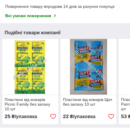
Повернення товару впродовж 14 днів за рахунок покупця
Всі умови повернення
Подібні товари компанії
Пластини від комарів
Пластини від комарів Щит
Плас
Picnic Family без запаху
без запаху 10 шт
Рапт
10 шт
шт
25
22
53
₴/упаковка
₴/упаковка
₴