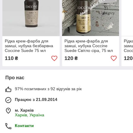
Рідка крем-фарба для
Рідка крем-фарба для
Рідк
замші, нубука безбарвна
замші, нубука Coccine
замш
Coccine Suede 75 мл
Suede Світло сіра, 75 мл
Cocc
110
120
120
₴
₴
Про нас
97% позитивних з 92 відгуків за рік
Працює з 21.09.2014
м. Харків
Харків, Україна
Контакти