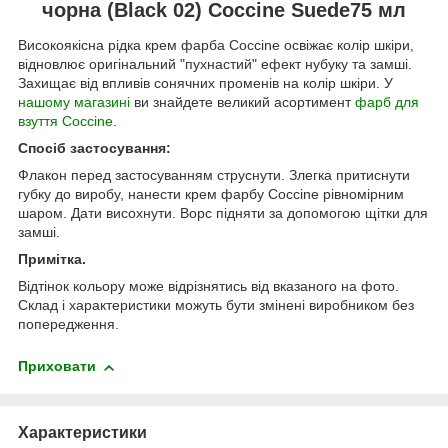
чорна (Black 02) Coccine Suede75 мл
Високоякісна рідка крем фарба Coccine освіжає колір шкіри,
відновлює оригінальний "пухнастий" ефект нубуку та замші.
Захищає від впливів сонячних променів на колір шкіри. У
нашому магазині
ви знайдете великий асортимент
фарб для
взуття Coccine
.
Спосіб застосування:
Флакон перед застосуванням струснути. Злегка притиснути
губку до виробу, нанести крем фарбу Coccine рівномірним
шаром. Дати висохнути. Ворс підняти за допомогою щітки для
замші.
Примітка.
Відтінок кольору може відрізнятись від вказаного на фото.
Склад і характеристики можуть бути змінені виробником без
попередження.
Приховати
Характеристики