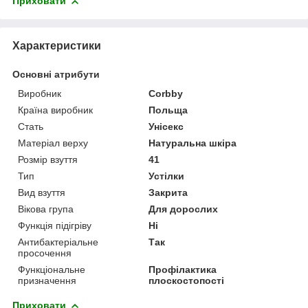
Приховати
Характеристики
Основні атрибути
Виробник
Corbby
Країна виробник
Польща
Стать
Унісекс
Матеріал верху
Натуральна шкіра
Розмір взуття
41
Тип
Устілки
Вид взуття
Закрита
Вікова група
Для дорослих
Функція підігріву
Ні
Антибактеріальне
Так
просочення
Функціональне
Профілактика
призначення
плоскостопості
Приховати