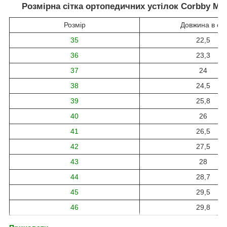
Розмірна сітка ортопедичних устілок Corbby Med
Розмір
Довжина в см
35
22,5
36
23,3
37
24
38
24,5
39
25,8
40
26
41
26,5
42
27,5
43
28
44
28,7
45
29,5
46
29,8