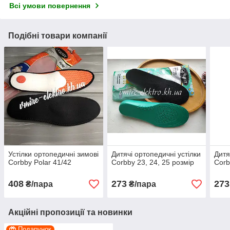
Всі умови повернення
Подібні товари компанії
Устілки ортопедичні зимові
Дитячі ортопедичні устілки
Дитя
Corbby Polar 41/42
Corbby 23, 24, 25 розмір
Corb
408
273
273
₴/пара
₴/пара
Акційні пропозиції та новинки
Подарунок