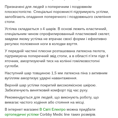
Призначені для людей з поперечним і поздовжнім
плоскостопістю. Спеціальні порожнисті підтримують устілки,
запобігають опадання поперечного і поздовжнього склепіння
стопи.
Устілка складається з 4 шарів. В основі лежить еластичний,
спеціальним чином спрофилированный пластиковий скелет,
завдяки якому устілка не втрачає своєї форми і ефективно
регулює положення ноги в колодки взуття.
У передній частині плюсни розташована латексна пелота,
підтримуюча поперечний звід стопи, а в області п'яти підп ¢
яточник, амортизуючий тиск на колінні гомілковостопні
суглоби.
Наступний шар товщиною 1,5 мм латексна піна з активним
вугіллям амортизує ударні навантаження.
Верхній шар устілки покритий високоякісною шкірою.
Забезпечують винятковий комфорт під час руху.
Рекомендується для людей, що виконують роботу, що
вимагає частого ходіння або стояння на місці.
В інтернет магазині
В Світі Електро
можна придбати
ортопедичні устілки
Corbby Medic line таких розмірів.