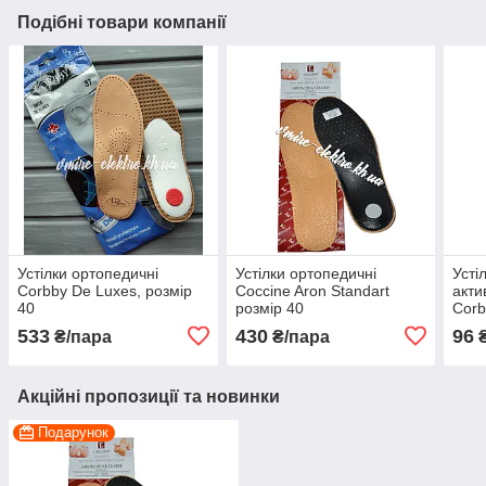
Подібні товари компанії
Устілки ортопедичні
Устілки ортопедичні
Усті
Corbby De Luxes, розмір
Coccine Aron Standart
акти
40
розмір 40
Corb
533
430
96
₴/пара
₴/пара
₴
Акційні пропозиції та новинки
Подарунок