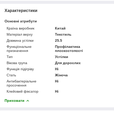
Характеристики
Основні атрибути
Країна виробник
Китай
Матеріал верху
Текстиль
Довжина устілки
25.5
Функціональне
Профілактика
призначення
плоскостопості
Тип
Устілки
Вікова група
Для дорослих
Функція підігріву
Ні
Стать
Жіноча
Антибактеріальне
Ні
просочення
Клейовий фіксатор
Ні
Приховати