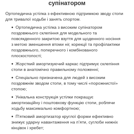
супінатором
Ортопедична устілка з ефективною підтримкою зводу стопи
для тривалої ходьби і занять спортом.
Ортопедична устілка з високим супінатором
поздовжнього склепіння для модельного та
повсякденного закритою взуття для щоденного носіння
з метою зменшення втоми ніг, корекції та профілактики
поздовжнього, поперечного і комбінованого
плоскостопості;
Жорсткий амортизуючий каркас підтримує склепіння
стопи в анатомічно правильному положенні;
Спеціально призначена для людей з високим
поздовжнім зводом стопи, в тому числі «порожнистої»
стопою;
Унікальна конструкція устілки покращує
амортизаційну і поштовхову функцію стопи, роблячи
ходьбу максимально комфортною;
П'ятковий амортизатор круглої форми ефективно
знижує ударну навантаження на п'яти, суглоби нижніх
кінцівок і хребет;