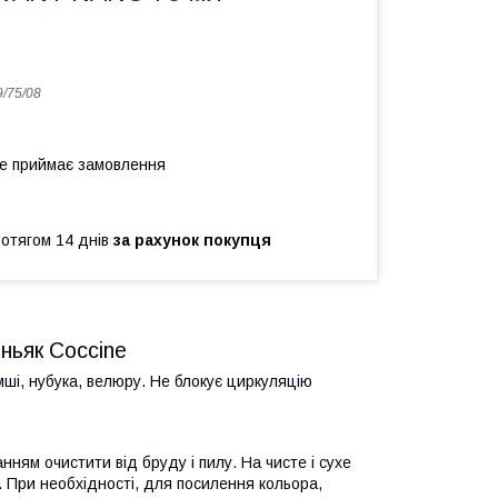
9/75/08
не приймає замовлення
ротягом 14 днів
за рахунок покупця
ньяк Coccine
мші, нубука, велюру. Не блокує циркуляцію
ям очистити від бруду і пилу. На чисте і сухе
 При необхідності, для посилення кольора,