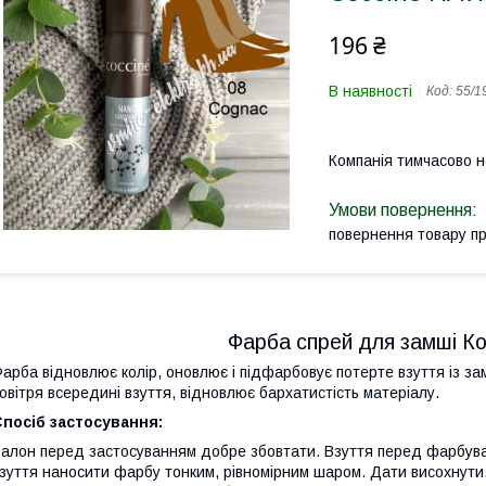
196 ₴
В наявності
Код:
55/1
Компанія тимчасово 
повернення товару п
Фарба спрей для замші Ко
арба відновлює колір, оновлює і підфарбовує потерте взуття із за
овітря всередині взуття, відновлює бархатистість матеріалу.
посіб застосування:
алон перед застосуванням добре збовтати. Взуття перед фарбуванн
зуття наносити фарбу тонким, рівномірним шаром. Дати висохнути.