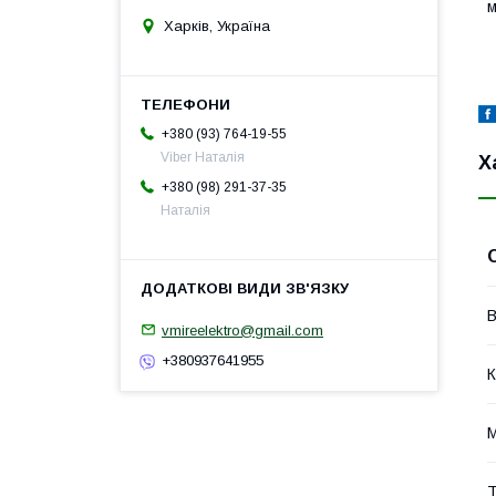
м
Харків, Україна
+380 (93) 764-19-55
Viber Наталія
Х
+380 (98) 291-37-35
Наталія
В
vmireelektro@gmail.com
+380937641955
К
М
Т