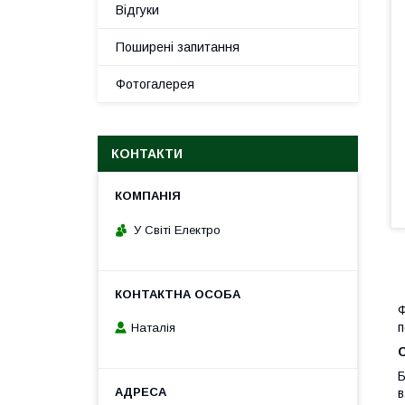
Відгуки
Поширені запитання
Фотогалерея
КОНТАКТИ
У Світі Електро
Ф
п
Наталія
С
Б
в