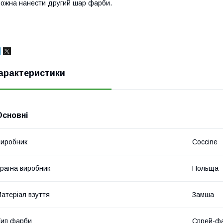
ожна нанести другий шар фарби.
арактеристики
Основні
иробник
Coccine
раїна виробник
Польща
атеріал взуття
Замша
ип фарби
Спрей-ф