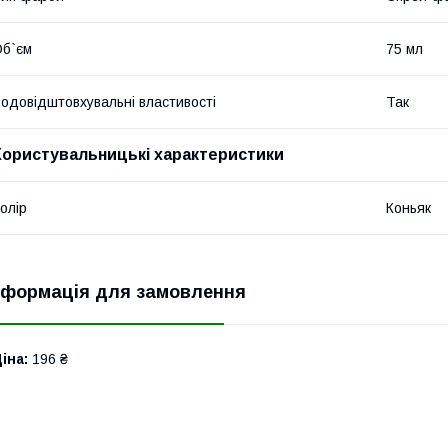
б`єм
75 мл
одовідштовхувальні властивості
Так
Користувальницькі характеристики
олір
Коньяк
нформація для замовлення
іна:
196 ₴