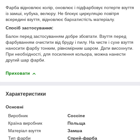
Фарба відновлює колір, оновлює і підфарбовує потерте взуття
із замші, нубука, велюру. Не блокує циркуляцію повітря
всередині взуття, відновлює бархатистість матеріалу.
Спосіб застосування:
Балон перед застосуванням добре збовтати. Взуття перед
фарбуванням очистити від бруду і пилу. На чисте і сухе взуття
наносити фарбу тонким, рівномірним шаром. Дати висохнути.
При необхідності, для посилення кольора, можна нанести
другий шар фарби.
Приховати
Характеристики
Основні
Виробник
Coccine
Країна виробник
Польща
Матеріал взуття
Замша
Тип фарби
Спрей-фарба