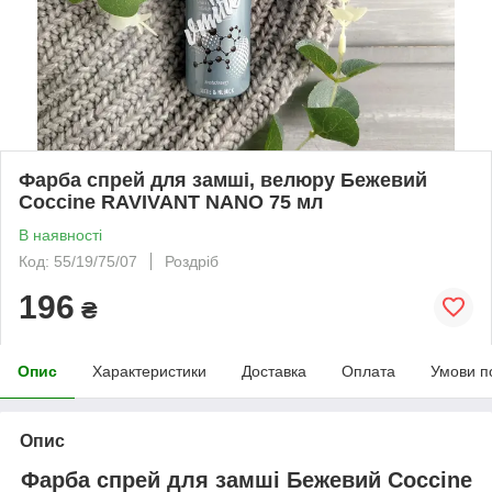
Фарба спрей для замші, велюру Бежевий
Coccine RAVIVANT NANO 75 мл
В наявності
Код: 55/19/75/07
Роздріб
196
₴
Опис
Характеристики
Доставка
Оплата
Умови п
Опис
Фарба спрей для замші Бежевий Coccine