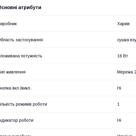
Основні атрибути
иробник
Харків
бласть застосування
сушка вз
поживана потужність
16 Вт
ип живлення
Мережа 2
нопка вкл./викл.
Ні
ількість режимів роботи
1
ндикатор роботи
Ні