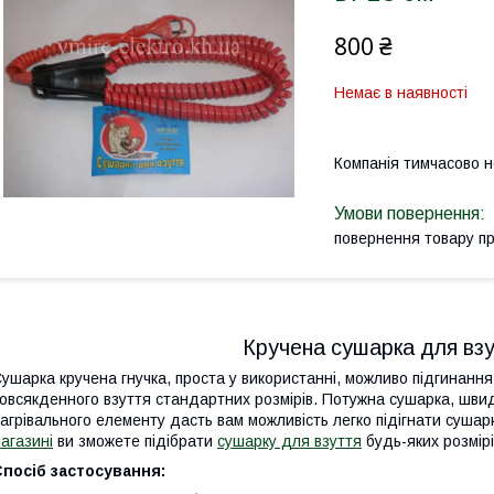
800 ₴
Немає в наявності
Компанія тимчасово 
повернення товару п
Кручена сушарка для вз
ушарка кручена гнучка, проста у використанні, можливо підгинання 
овсякденного взуття стандартних розмірів. Потужна сушарка, шви
агрівального елементу дасть вам можливість легко підігнати сушар
агазині
ви зможете підібрати
сушарку для взуття
будь-яких розмір
посіб застосування: