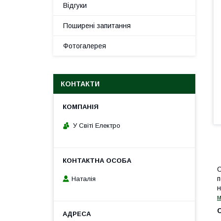
Відгуки
Поширені запитання
Фотогалерея
КОНТАКТИ
У Світі Електро
С
п
Наталія
н
м
С