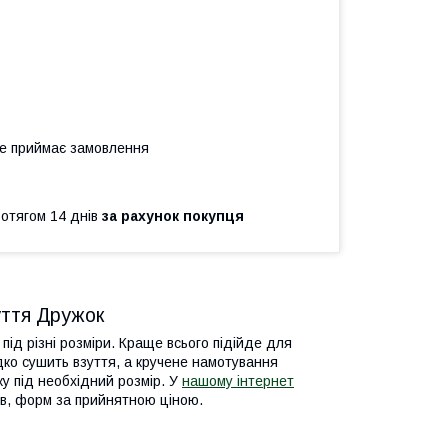
не приймає замовлення
ротягом 14 днів
за рахунок покупця
уття Дружок
під різні розміри. Краще всього підійде для
дко сушить взуття, а кручене намотування
ку під необхідний розмір.
У
нашому інтернет
ів, форм за прийнятною ціною.