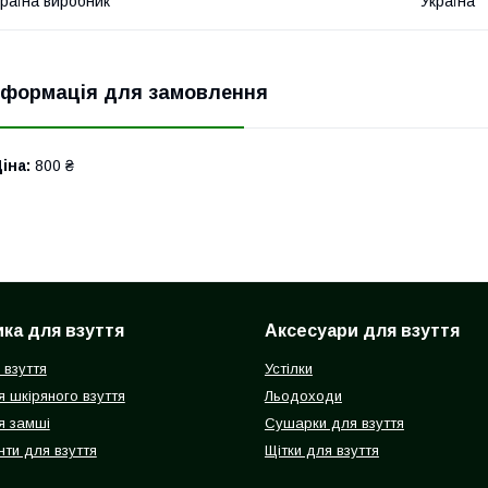
раїна виробник
Україна
нформація для замовлення
іна:
800 ₴
ка для взуття
Аксесуари для взуття
 взуття
Устілки
 шкіряного взуття
Льодоходи
я замші
Сушарки для взуття
ти для взуття
Щітки для взуття