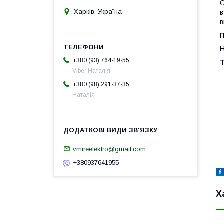
О
Харків, Україна
в
в
П
Н
+380 (93) 764-19-55
Т
Viber Наталія
+380 (98) 291-37-35
Наталія
vmireelektro@gmail.com
+380937641955
Х