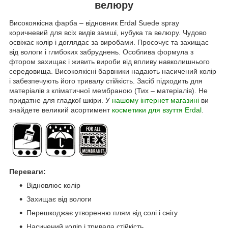
велюру
Високоякісна фарба – відновник Erdal Suede spray
коричневий для всіх видів замші, нубука та велюру. Чудово
освіжає колір і доглядає за виробами. Просочує та захищає
від вологи і глибоких забруднень. Особлива формула з
фтором захищає і живить вироби від впливу навколишнього
середовища. Високоякісні барвники надають насичений колір
і забезпечують його тривалу стійкість. Засіб підходить для
матеріалів з кліматичної мембраною (Тих – матеріалів). Не
придатне для гладкої шкіри. У
нашому інтернет магазині
ви
знайдете великий асортимент
косметики для взуття Erdal
.
Переваги:
Відновлює колір
Захищає від вологи
Перешкоджає утворенню плям від солі і снігу
Насичений колір і тривала стійкість