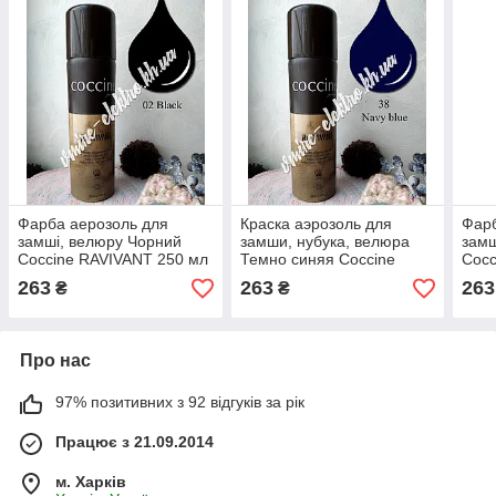
Фарба аерозоль для
Краска аэрозоль для
Фарб
замші, велюру Чорний
замши, нубука, велюра
замш
Coccine RAVIVANT 250 мл
Темно синяя Coccine
Cocc
RAVIVANT Navy Blue 250
250 
263
263
263
₴
₴
мл
Про нас
97% позитивних з 92 відгуків за рік
Працює з 21.09.2014
м. Харків