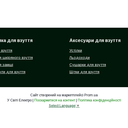
ка для взуття
Аксесуари для взуття
 взуття
Устілки
 шкіряного взуття
Льодоходи
я замші
Сушарки для взуття
ти для взуття
Щітки для взуття
Сайт створений на маркетплейсі
Prom.ua
У Світі Електро |
Поскаржитися на контент
|
Політика конфіденційності
Select Language
▼