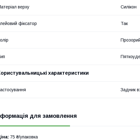
атеріал верху
Силікон
лейовий фіксатор
Так
олір
Прозори
ип
Пяткоуд
Користувальницькі характеристики
астосування
Задник в
нформація для замовлення
іна:
75 ₴/упаковка