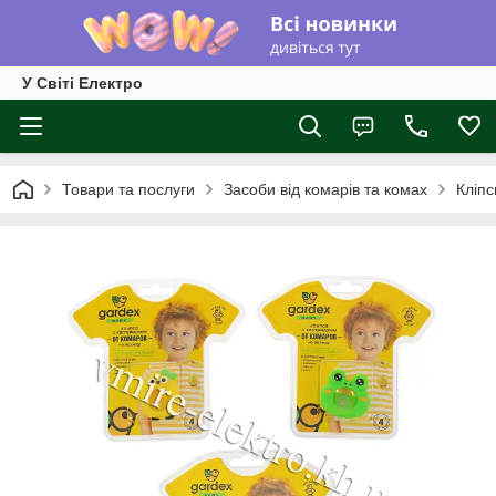
У Світі Електро
Товари та послуги
Засоби від комарів та комах
Кліпс