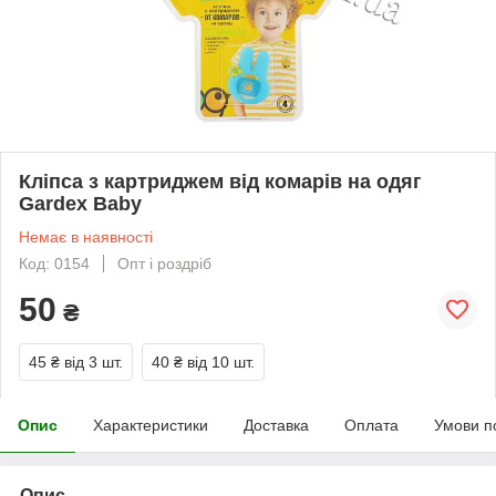
Кліпса з картриджем від комарів на одяг
Gardex Baby
Немає в наявності
Код: 0154
Опт і роздріб
50
₴
45 ₴
від 3 шт.
40 ₴
від 10 шт.
Опис
Характеристики
Доставка
Оплата
Умови п
Опис