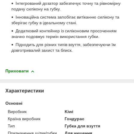
Інтегрований дозатор забезпечує точну та рівномірну
подачу силікону на губку.
Інноваційна система запобігає витіканню силікону та
зберігає губку в ідеальному стані.
Додатковий контейнер із силіконовим просоченням
значно подовжує термін використання губки.
Підходить для різних типів взуття, забезпечуючи їм
довготривалий захист та блиск.
Приховати
Характеристики
Основні
Виробник
Kiwi
Країна виробник
Гондурас
Тип
Губка для взуття
Призначення щітки/губки
Для чищення