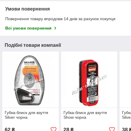
Умови повернення
Повернення товару впродовж 14 днів за рахунок покупця
Всі умови повернення
Подібні товари компанії
Губка-блиск для взуття
Губка-блиск для взуття
Губк
Silver чорна
Show чорна
Silv
62
28
38
₴
₴