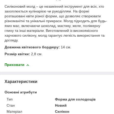
Силіконовий молд – це незамінний інструмент для всіх, хто
захоплюється кулінарією чи рукоділлям. На формі
розташовані квіти різної форми, що дозволяє створювати
різноманітні та унікальні прикраси. Молд підходить для будь-
яких мас, включаючи шоколад, мастику, желе, полімерну
глину та інші матеріали. Виготовлений із високоякісного
харчового силікону, молд гарантує легкість використання та
догляду.
Довжина квіткового бордюру:
14 см.
Розмір квітки:
2,8 см.
Приховати
Характеристики
Основні атрибути
Тип
Форма для солодощів
Стан
Новий
Матеріал
Силікон