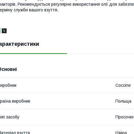
акторів. Рекомендується регулярне використання олії для забез
ерміну служби вашого взуття.
арактеристики
Основні
иробник
Coccine
раїна виробник
Польща
ип засобу
Просочен
атеріал взуття
Шкіра