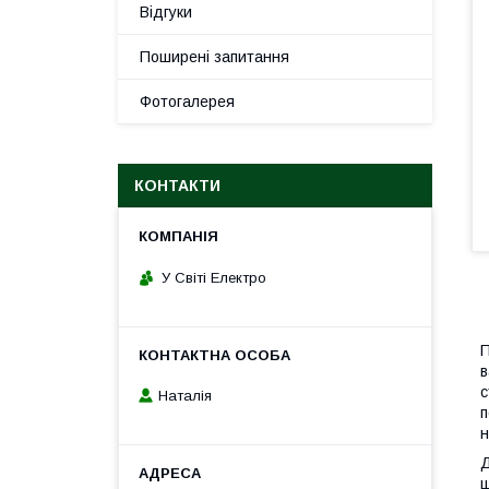
Відгуки
Поширені запитання
Фотогалерея
КОНТАКТИ
У Світі Електро
П
в
с
Наталія
п
н
Д
ц