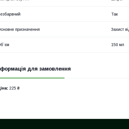
езбарвний
Так
сновне призначення
Захист в
б`єм
150 мл
нформація для замовлення
іна:
225 ₴