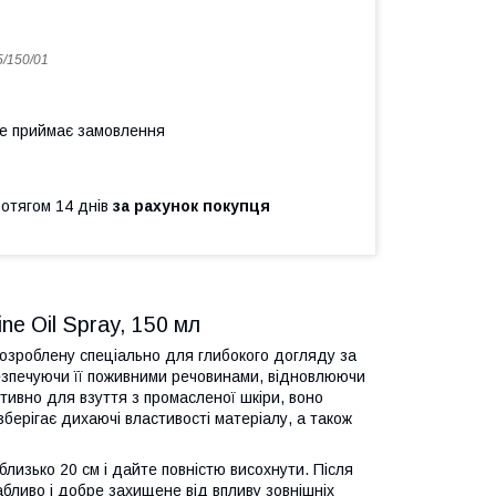
5/150/01
не приймає замовлення
ротягом 14 днів
за рахунок покупця
ne Oil Spray, 150 мл
розроблену спеціально для глибокого догляду за
безпечуючи її поживними речовинами, відновлюючи
тивно для взуття з промасленої шкіри, воно
зберігає дихаючі властивості матеріалу, а також
близько 20 см і дайте повністю висохнути. Після
бливо і добре захищене від впливу зовнішніх