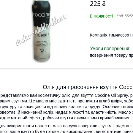
225 ₴
В наявності
Код:
55/5
Компанія тимчасово 
повернення товару п
Олія для просочення взуття Cocci
редставляємо вам косметичну олію для взуття Coccine Oil Spray, 
ашим взуттям. Це масло має здатність проникати вглиб шкіри, за
труктуру та захищаючи від впливу вологи та бруду. Особливо ефек
овертає їй насичений колір, надає м'якості та еластичність. Масло 
адає матовий ефект, роблячи взуття стильнішим і привабливішим.
ля використання нанесіть олію на суху поверхню взуття з відстані 
ього ваше взуття буде готове до використання, виглядатиме прива