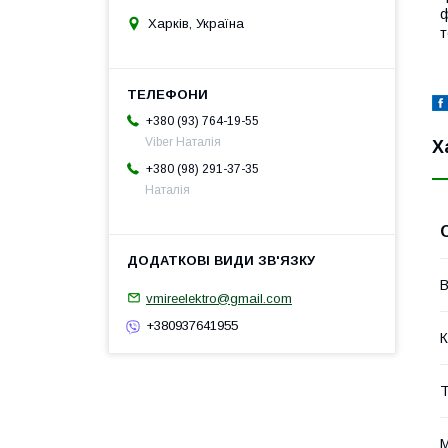
ф
Харків, Україна
т
+380 (93) 764-19-55
Viber Наталія
Х
+380 (98) 291-37-35
Наталія
В
vmireelektro@gmail.com
+380937641955
К
Т
М