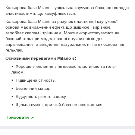
Кольорова база Milano - унікальна каучукова база, що володіє
властивостями, що камуфлюються.
Кольорова база Milano за рахунок еластичної каучукової
основи має виражений ефект, що зміцнює і вирівнює,
запобігає сколам і тріщинам. Може використовуватися як
базовий гель при моделюванні штучних нігтів для
вирівнювання та зміцнення натуральних нігтів як основа під
гель-лак.
Основними перевагами Milano є:
Хороше зчеплення з нігтьовою пластиною та гель-
лаком.
Підвищена стійкість.
Безпечний склад.
Відсутність різкого запаху.
Щільна суміш, при якій база не розтікається.
Приховати