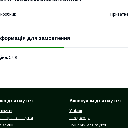
иробник
Приватне
нформація для замовлення
іна:
52 ₴
ка для взуття
Аксесуари для взуття
 взуття
Устілки
 шкіряного взуття
Льодоходи
я замші
Сушарки для взуття