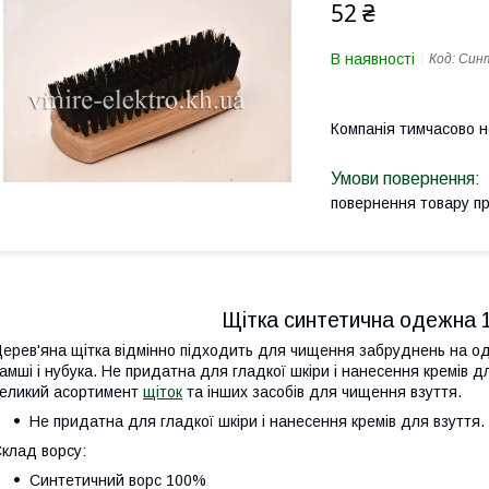
52 ₴
В наявності
Код:
Син
Компанія тимчасово 
повернення товару п
Щітка синтетична одежна 1
ерев'яна щітка відмінно підходить для чищення забруднень на о
амші і нубука. Не придатна для гладкої шкіри і нанесення кремів д
еликий асортимент
щіток
та інших засобів для чищення взуття.
Не придатна для гладкої шкіри і нанесення кремів для взуття.
клад ворсу:
Синтетичний ворс 100%