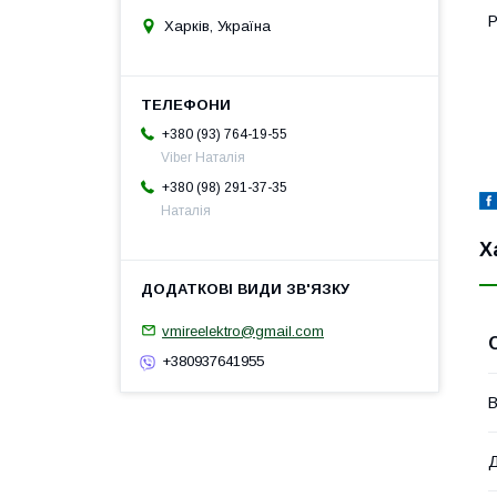
Р
Харків, Україна
+380 (93) 764-19-55
Viber Наталія
+380 (98) 291-37-35
Наталія
Х
vmireelektro@gmail.com
+380937641955
В
Д