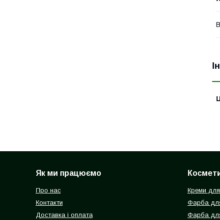
В
І
Ц
Як ми працюємо
Космети
Про нас
Креми для
Контакти
Фарба для
Доставка і оплата
Фарба дл