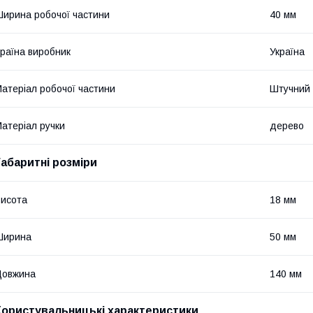
ирина робочої частини
40 мм
раїна виробник
Україна
атеріал робочої частини
Штучний 
атеріал ручки
дерево
Габаритні розміри
исота
18 мм
Ширина
50 мм
Довжина
140 мм
Користувальницькі характеристики