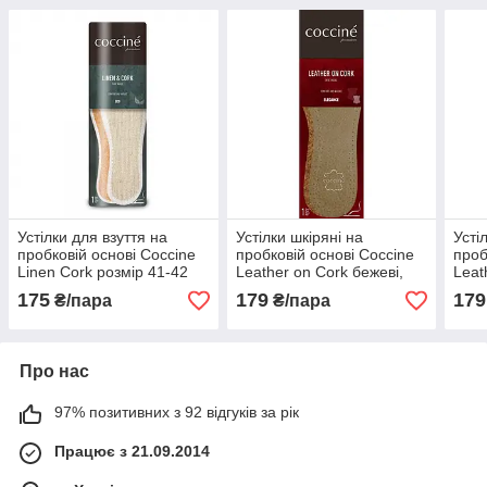
Устілки для взуття на
Устілки шкіряні на
Усті
пробковій основі Coccine
пробковій основі Coccine
проб
Linen Cork розмір 41-42
Leather on Cork бежеві,
Leat
розмір 41-42
розм
175
179
179
₴/пара
₴/пара
Про нас
97% позитивних з 92 відгуків за рік
Працює з 21.09.2014