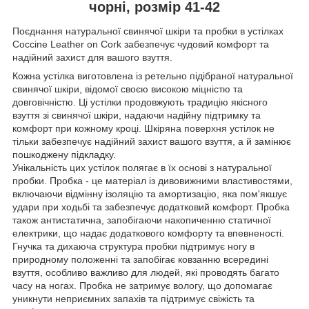
чорні, розмір 41-42
Поєднання натуральної свинячої шкіри та пробки в устілках
Coccine Leather on Cork забезпечує чудовий комфорт та
надійний захист для вашого взуття.
Кожна устілка виготовлена ​​із ретельно підібраної натуральної
свинячої шкіри, відомої своєю високою міцністю та
довговічністю. Ці устілки продовжують традицію якісного
взуття зі свинячої шкіри, надаючи надійну підтримку та
комфорт при кожному кроці. Шкіряна поверхня устілок не
тільки забезпечує надійний захист вашого взуття, а й замінює
пошкоджену підкладку.
Унікальність цих устілок полягає в їх основі з натуральної
пробки. Пробка - це матеріал із дивовижними властивостями,
включаючи відмінну ізоляцію та амортизацію, яка пом'якшує
удари при ходьбі та забезпечує додатковий комфорт. Пробка
також антистатична, запобігаючи накопиченню статичної
електрики, що надає додаткового комфорту та впевненості.
Гнучка та дихаюча структура пробки підтримує ногу в
природному положенні та запобігає ковзанню всередині
взуття, особливо важливо для людей, які проводять багато
часу на ногах. Пробка не затримує вологу, що допомагає
уникнути неприємних запахів та підтримує свіжість та