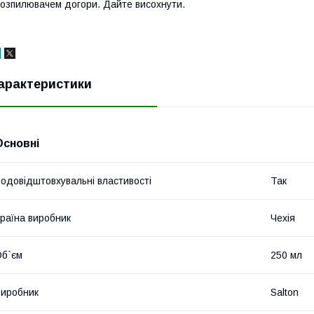
озпилювачем догори. Дайте висохнути.
арактеристики
Основні
одовідштовхувальні властивості
Так
раїна виробник
Чехія
б`єм
250 мл
иробник
Salton