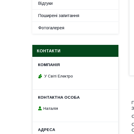
Відгуки
Поширені запитання
Фотогалерея
КОНТАКТИ
У Світі Електро
П
З
Наталія
С
О
С