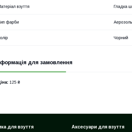
атеріал взуття
Гладка ш
ип фарби
Аерозол
олір
Чорний
нформація для замовлення
іна:
125 ₴
ка для взуття
Аксесуари для взуття