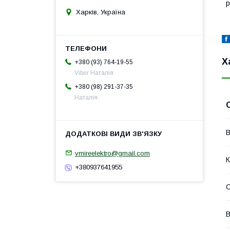
р
Харків, Україна
Х
+380 (93) 764-19-55
Viber Наталія
+380 (98) 291-37-35
Наталія
В
vmireelektro@gmail.com
К
+380937641955
О
В