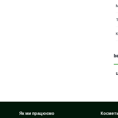
М
Т
К
І
Ц
Як ми працюємо
Космети