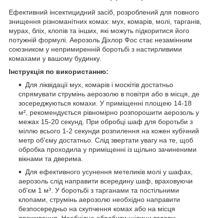
Ефективний інсектицидний засіб, розроблений для повного
знищення різноманітних комах: мух, комарів, молі, тарганів,
мурах, бліх, клопів та інших, які можуть підкоритися його
потужній формулі. Аерозоль Діхлор Фос стає незамінним
союзником у непримиренній боротьбі з настирливими
комахами у вашому будинку.
Інструкція по використанню:
Для ліквідації мух, комарів і москітів достатньо
спрямувати струмінь аерозолю в повітря або в місця, де
зосереджуються комахи. У приміщенні площею 14-18
м², рекомендується рівномірно розпорошити аерозоль у
межах 15-20 секунд. При обробці шаф для боротьби з
міллю всього 1-2 секунди розпилення на кожен кубічний
метр об'єму достатньо. Слід звертати увагу на те, щоб
обробка проходила у приміщенні із щільно зачиненими
вікнами та дверима.
Для ефективного усунення метеликів молі у шафах,
аерозоль слід направити всередину шаф, враховуючи
об'єм 1 м³. У боротьбі з тарганами та постільними
клопами, струмінь аерозолю необхідно направити
безпосередньо на скупчення комах або на місця