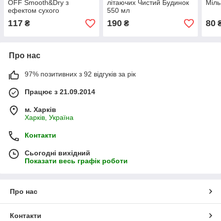
OFF Smooth&Dry з
літаючих Чистий Будинок
Міль
ефектом сухого
550 мл
аерозолю, 100 мл
117
190
80
₴
₴
Про нас
97% позитивних з 92 відгуків за рік
Працює з 21.09.2014
м. Харків
Харків, Україна
Контакти
Сьогодні вихідний
Показати весь графік роботи
Про нас
Контакти