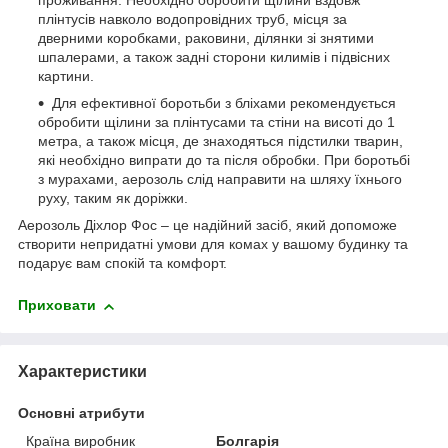
проживання. Необхідно обробити щілини вздовж
плінтусів навколо водопровідних труб, місця за
дверними коробками, раковини, ділянки зі знятими
шпалерами, а також задні сторони килимів і підвісних
картини.
Для ефективної боротьби з бліхами рекомендується
обробити щілини за плінтусами та стіни на висоті до 1
метра, а також місця, де знаходяться підстилки тварин,
які необхідно випрати до та після обробки. При боротьбі
з мурахами, аерозоль слід направити на шляху їхнього
руху, таким як доріжки.
Аерозоль Діхлор Фос – це надійний засіб, який допоможе
створити непридатні умови для комах у вашому будинку та
подарує вам спокій та комфорт.
Приховати
Характеристики
Основні атрибути
Країна виробник
Болгарія