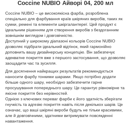
Coccine NUBIO Айворі 04, 200 мл
Coccine NUBIO – це високоякісна фарба, розроблена
спеціально для фарбування країв шкіряних виробів, таких як
сумки, ремені та елементи шкіргалантереї. Цей продукт є
ідеальним рішенням для створення виробів з бездоганним
зовнішнім виглядом і довговічністю.
Доступний у широкому діапазоні кольорів Coccine NUBIO
дозволяє підібрати ідеальний відтінок, який гармонійно
доповнить вашу дизайнерську концепцію. Він забезпечує
адекватне покриття вже з першого застосування, що дозволяє
заощадити час та зусилля.
Для досягнення найкращих результатів рекомендується
наносити фарбу тонкими шарами. Якщо потрібно додати
більше одного шару, необхідно забезпечити гарне
просушування попереднього шару. Це гарантує рівномірне та
якісне покриття без нерівностей.
Однією з ключових переваг фарби є його здатність зберігати
гнучкість та адгезію покриття навіть після декількох шарів. Це
означає, що ваші шкіряні вироби будуть не тільки красивими,
але й довговічними, здатними витримувати повсякденні
навантаження.