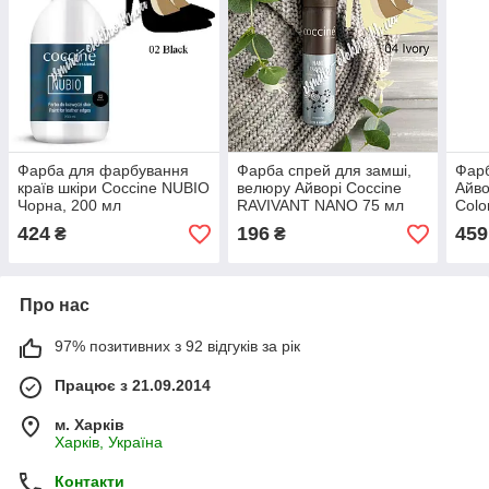
Фарба для фарбування
Фарба спрей для замші,
Фарб
країв шкіри Coccine NUBIO
велюру Айворі Coccine
Айво
Чорна, 200 мл
RAVIVANT NANO 75 мл
Colo
424
196
459
₴
₴
Про нас
97% позитивних з 92 відгуків за рік
Працює з 21.09.2014
м. Харків
Харків, Україна
Контакти