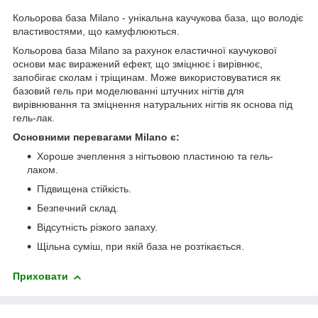
Кольорова база Milano - унікальна каучукова база, що володіє
властивостями, що камуфлюються.
Кольорова база Milano за рахунок еластичної каучукової
основи має виражений ефект, що зміцнює і вирівнює,
запобігає сколам і тріщинам. Може використовуватися як
базовий гель при моделюванні штучних нігтів для
вирівнювання та зміцнення натуральних нігтів як основа під
гель-лак.
Основними перевагами Milano є:
Хороше зчеплення з нігтьовою пластиною та гель-
лаком.
Підвищена стійкість.
Безпечний склад.
Відсутність різкого запаху.
Щільна суміш, при якій база не розтікається.
Приховати