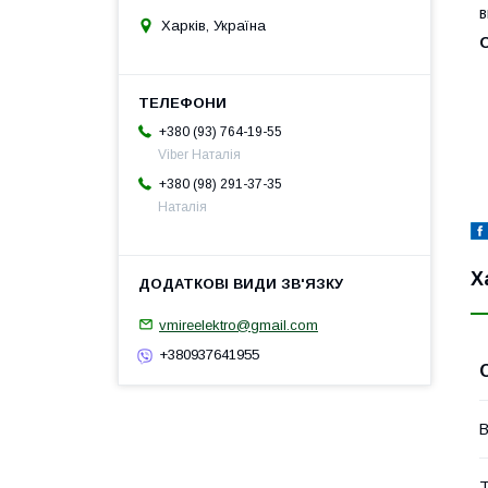
в
Харків, Україна
+380 (93) 764-19-55
Viber Наталія
+380 (98) 291-37-35
Наталія
Х
vmireelektro@gmail.com
+380937641955
В
Т