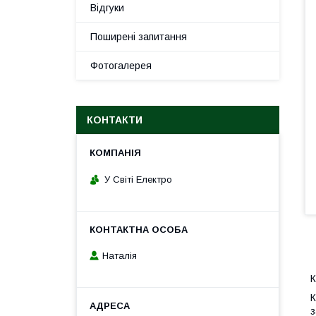
Відгуки
Поширені запитання
Фотогалерея
КОНТАКТИ
У Світі Електро
Наталія
К
К
з