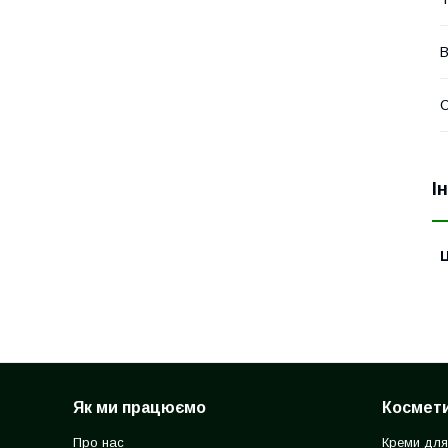
В
О
І
Ц
Як ми працюємо
Космети
Про нас
Креми для