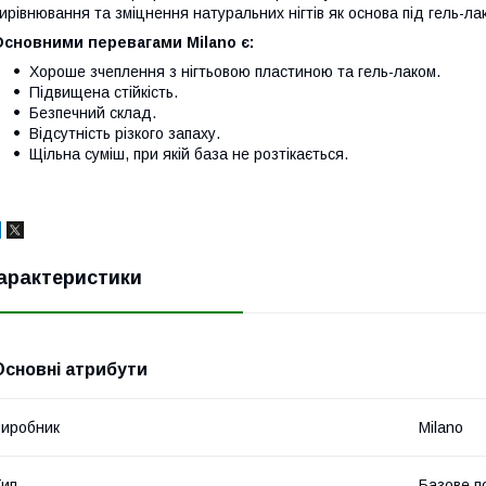
ирівнювання та зміцнення натуральних нігтів як основа під гель-лак
Основними перевагами Milano є:
Хороше зчеплення з нігтьовою пластиною та гель-лаком.
Підвищена стійкість.
Безпечний склад.
Відсутність різкого запаху.
Щільна суміш, при якій база не розтікається.
арактеристики
Основні атрибути
иробник
Milano
ип
Базове п