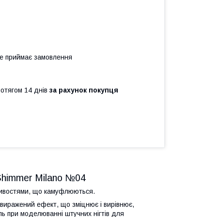
не приймає замовлення
ротягом 14 днів
за рахунок покупця
Shimmer Milano №04
стивостями, що камуфлюються.
 виражений ефект, що зміцнює і вирівнює,
ль при моделюванні штучних нігтів для