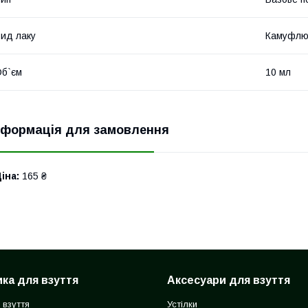
ид лаку
Камуфлю
б`єм
10 мл
нформація для замовлення
іна:
165 ₴
ка для взуття
Аксесуари для взуття
 взуття
Устілки