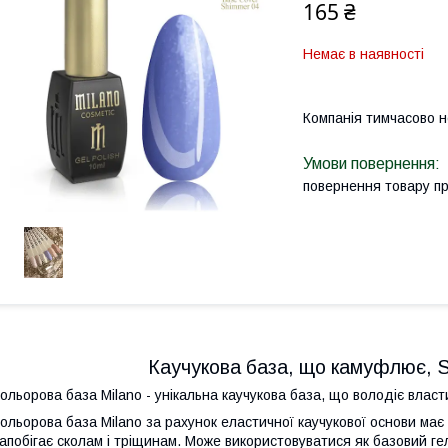
165 ₴
Немає в наявності
Компанія тимчасово 
повернення товару п
Каучукова база, що камуфлює, 
ольорова база Milano - унікальна каучукова база, що володіє вла
ольорова база Milano за рахунок еластичної каучукової основи має
апобігає сколам і тріщинам. Може використовуватися як базовий ге