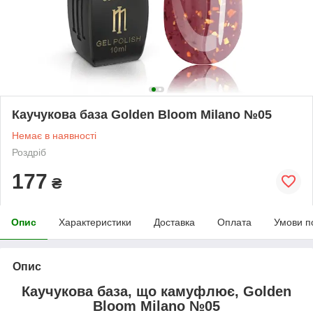
Каучукова база Golden Bloom Milano №05
Немає в наявності
Роздріб
177
₴
Опис
Характеристики
Доставка
Оплата
Умови п
Опис
Каучукова база, що камуфлює, Golden
Bloom Milano №05