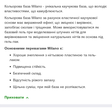
Кольорова база Milano - унікальна каучукова база, що володіє
властивостями, що камуфлюються.
Кольорова база Milano за рахунок еластичної каучукової
основи має виражений ефект, що зміцнює і вирівнює,
запобігає сколам і тріщинам. Може використовуватися як
базовий гель при моделюванні штучних нігтів для
вирівнювання та зміцнення натуральних нігтів як основа під
гель-лак.
Основними перевагами Milano є:
Хороше зчеплення з нігтьовою пластиною та гель-
лаком.
Підвищена стійкість.
Безпечний склад.
Відсутність різкого запаху.
Щільна суміш, при якій база не розтікається.
Приховати