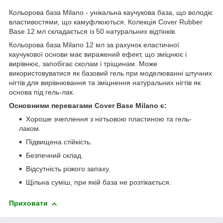
Кольорова база Milano - унікальна каучукова база, що володіє
властивостями, що камуфлюються. Колекція Cover Rubber
Base 12 мл складається із 50 натуральних відтінків.
Кольорова база Milano 12 мл за рахунок еластичної
каучукової основи має виражений ефект, що зміцнює і
вирівнює, запобігає сколам і тріщинам. Може
використовуватися як базовий гель при моделюванні штучних
нігтів для вирівнювання та зміцнення натуральних нігтів як
основа під гель-лак.
Основними перевагами Cover Base Milano є:
Хороше зчеплення з нігтьовою пластиною та гель-
лаком.
Підвищена стійкість.
Безпечний склад.
Відсутність різкого запаху.
Щільна суміш, при якій база не розтікається.
Приховати