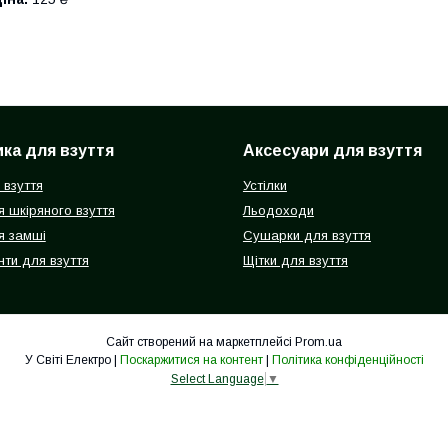
ка для взуття
Аксесуари для взуття
 взуття
Устілки
 шкіряного взуття
Льодоходи
я замші
Сушарки для взуття
ти для взуття
Щітки для взуття
Сайт створений на маркетплейсі
Prom.ua
У Світі Електро |
Поскаржитися на контент
|
Політика конфіденційності
Select Language
▼