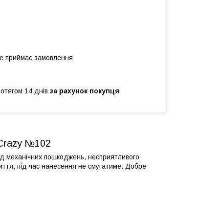
не приймає замовлення
ротягом 14 днів
за рахунок покупця
 Crazy №102
від механічних пошкоджень, несприятливого
риття, під час нанесення не смугатиме. Добре