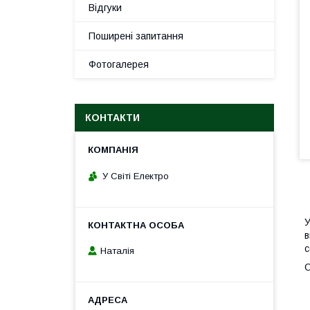
Відгуки
Поширені запитання
Фотогалерея
КОНТАКТИ
У Світі Електро
У
в
с
Наталія
О