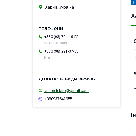
Харків, Україна
Х
+380 (93) 764-19-55
Viber Наталія
+380 (98) 291-37-35
Т
Наталія
В
О
vmireelektro@gmail.com
+380937641955
І
Ц