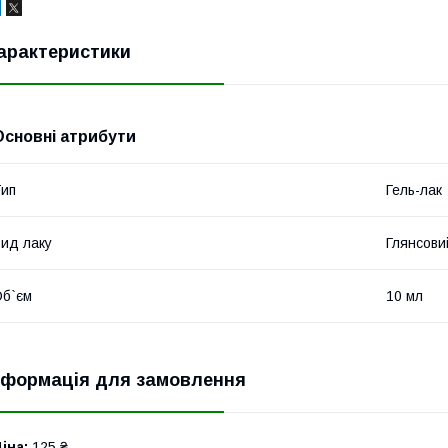
арактеристики
Основні атрибути
ип
Гель-лак
ид лаку
Глянсови
б`єм
10 мл
нформація для замовлення
іна:
125 ₴