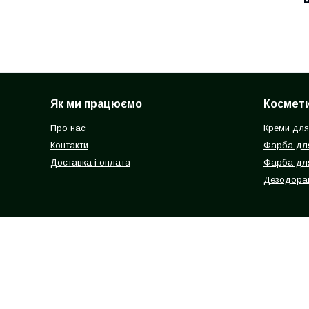
Як ми працюємо
Космети
Про нас
Креми для
Контакти
Фарба для
Доставка і оплата
Фарба дл
Дезодоран