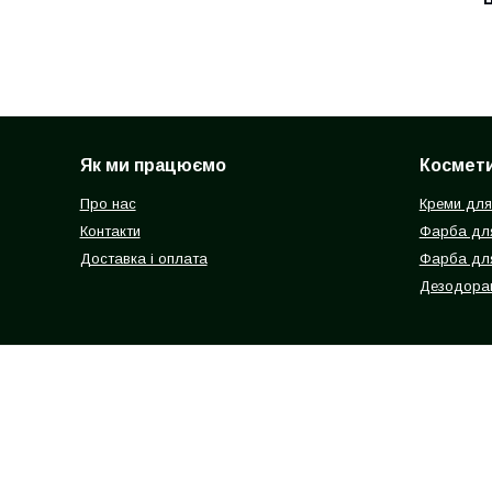
Як ми працюємо
Космети
Про нас
Креми для
Контакти
Фарба для
Доставка і оплата
Фарба дл
Дезодоран