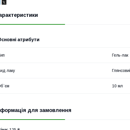
арактеристики
Основні атрибути
ип
Гель-лак
ид лаку
Глянсови
б`єм
10 мл
нформація для замовлення
іна:
125 ₴