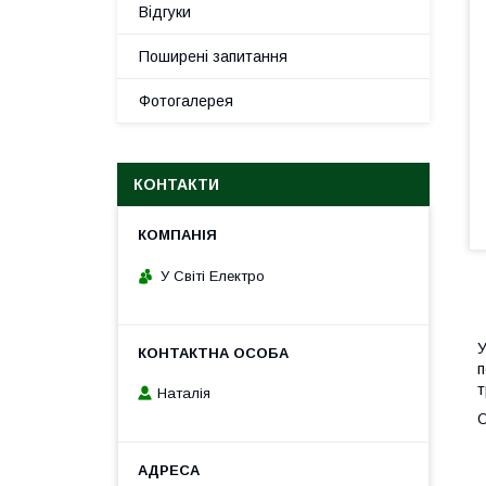
Відгуки
Поширені запитання
Фотогалерея
КОНТАКТИ
У Світі Електро
У
п
т
Наталія
О