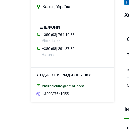
Харків, Україна
Х
+380 (93) 764-19-55
Viber Наталія
+380 (98) 291-37-35
Т
Наталія
В
О
vmireelektro@gmail.com
+380937641955
І
Ц