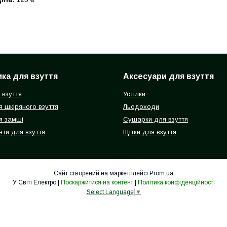
ка для взуття
Аксесуари для взуття
 взуття
Устілки
 шкіряного взуття
Льодоходи
я замші
Сушарки для взуття
ти для взуття
Щітки для взуття
Сайт створений на маркетплейсі
Prom.ua
У Світі Електро |
Поскаржитися на контент
|
Політика конфіденційності
Select Language
▼