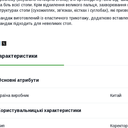
а біль всієї стопи. Крім відхилення великого пальця, захворювання в
труктурах стопи (сухожиллях, зв'язках, кістках і суглобах), які при
андаж виготовлений із еластичного трикотажу, додатково вставле
андаж підходить для невеликих стоп.
арактеристики
Основні атрибути
раїна виробник
Китай
Користувальницькі характеристики
ип
Коректор