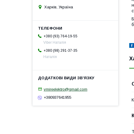
н
Харків, Україна
с
Б
б
+380 (93) 764-19-55
Viber Наталія
+380 (98) 291-37-35
Наталія
Х
vmireelektro@gmail.com
+380937641955
К
Т