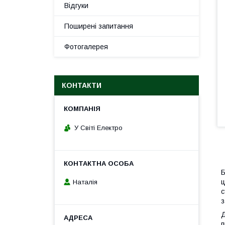
Відгуки
Поширені запитання
Фотогалерея
КОНТАКТИ
У Світі Електро
Б
ц
Наталія
с
з
Д
п