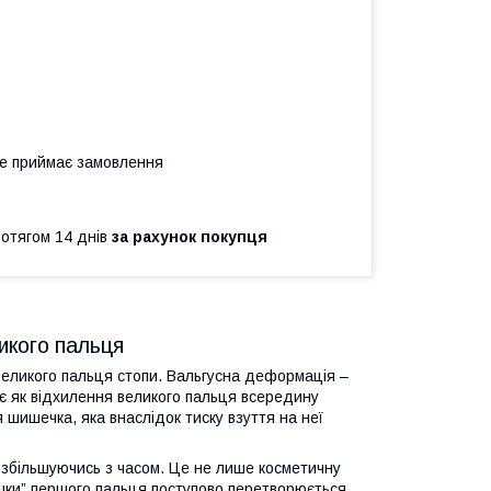
не приймає замовлення
ротягом 14 днів
за рахунок покупця
икого пальця
великого пальця стопи. Вальгусна деформація –
є як відхилення великого пальця всередину
 шишечка, яка внаслідок тиску взуття на неї
, збільшуючись з часом. Це не лише косметичну
шишки” першого пальця поступово перетворюється