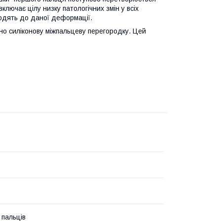
ключає цілу низку патологічних змін у всіх
зводять до даної деформації.
но силіконову міжпальцеву перегородку. Цей
 пальців