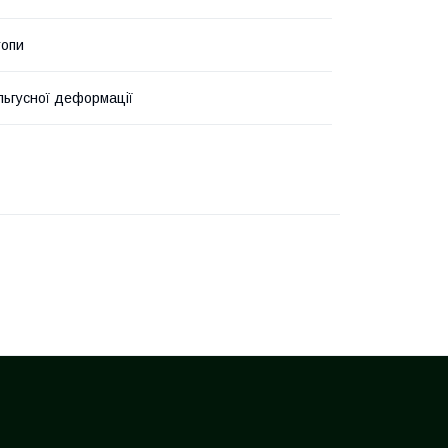
топи
альгусної деформації