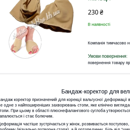
230 ₴
В наявності
Компанія тимчасово 
повернення товару п
Бандаж-коректор для вел
андаж коректор призначений для корекції вальгусної деформації 
е одне з найпоширеніших захворювань стопи, яке клінічно вигляда
топи. При цьому в області плюснефалангового суглоба утворюється
апалюється і стає болючим.
еформація частіше зустрічається у жінок, розвивається поступово
роблему (візуально потворна стопа), а й ортопедичну. Біль від “