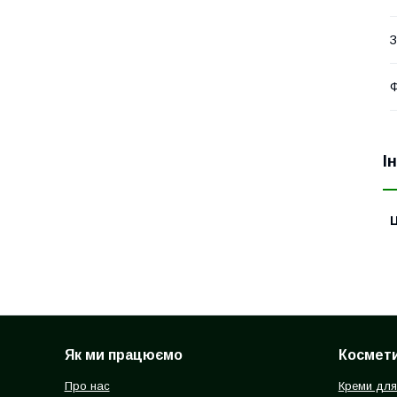
З
Ф
І
Ц
Як ми працюємо
Космети
Про нас
Креми для