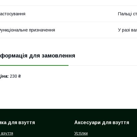
астосування
Пальці с
ункціональне призначення
У разі в
нформація для замовлення
іна:
230 ₴
ка для взуття
Аксесуари для взуття
 взуття
Устілки