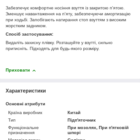
Забезпечує комфортне носіння взуття із закритою п'ятою.
Зменшує навантаження на п'яту, забезпечуючи амортизацію
при ходьбі. Запобігають натирання стоп взуттям з високим
жорстким задником.
Спосіб застосування:
Видаліть захисну плівку. Розташуйте у взутті, сильно
притисніть. Підходять для будь-якого розміру.
Приховати
Характеристики
Основні атрибути
Країна виробник
Китай
Тип
Підп'яточник
Функціональне
При мозолях, При п'ятковій
призначення
шпорі
Матеріал верху
Силікон