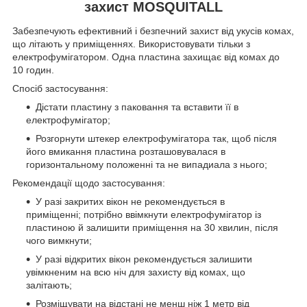
захист MOSQUITALL
Забезпечують ефективний і безпечний захист від укусів комах,
що літають у приміщеннях. Використовувати тільки з
електрофумігатором. Одна пластина захищає від комах до
10 годин.
Спосіб застосування:
Дістати пластину з паковання та вставити її в
електрофумігатор;
Розгорнути штекер електрофумігатора так, щоб після
його вмикання пластина розташовувалася в
горизонтальному положенні та не випадиала з нього;
Рекомендації щодо застосування:
У разі закритих вікон не рекомендується в
приміщенні; потрібно ввімкнути електрофумігатор із
пластиною й залишити приміщення на 30 хвилин, після
чого вимкнути;
У разі відкритих вікон рекомендується залишити
увімкненим на всю ніч для захисту від комах, що
залітають;
Розміщувати на відстані не менш ніж 1 метр від