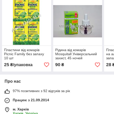
Пластини від комарів
Рідина від комарів
Плас
Picnic Family без запаху
Mosquitall Універсальний
на а
10 шт
захист, 45 ночей
запа
25
90
28
₴/упаковка
₴
₴
Про нас
97% позитивних з 92 відгуків за рік
Працює з 21.09.2014
м. Харків
Харків, Україна