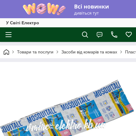
У Світі Електро
Товари та послуги
Засоби від комарів та комах
Пласт