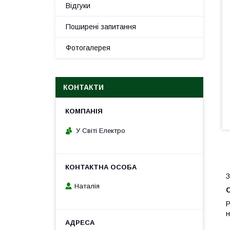
Відгуки
Поширені запитання
Фотогалерея
КОНТАКТИ
У Світі Електро
З
Наталія
С
Р
н