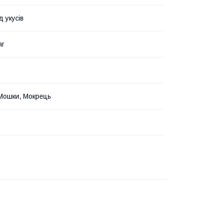
д укусів
яг
Мошки, Мокрець