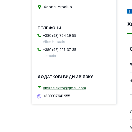
Харків, Україна
Х
+380 (93) 764-19-55
Viber Наталія
+380 (98) 291-37-35
Наталія
В
В
vmireelektro@gmail.com
Г
+380937641955
Д
М