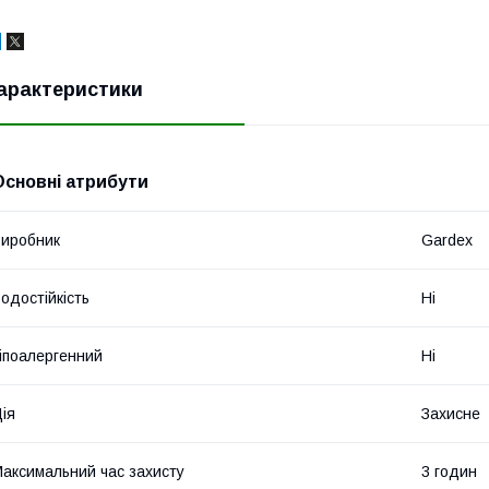
арактеристики
Основні атрибути
иробник
Gardex
одостійкість
Ні
іпоалергенний
Ні
ія
Захисне
аксимальний час захисту
3 годин