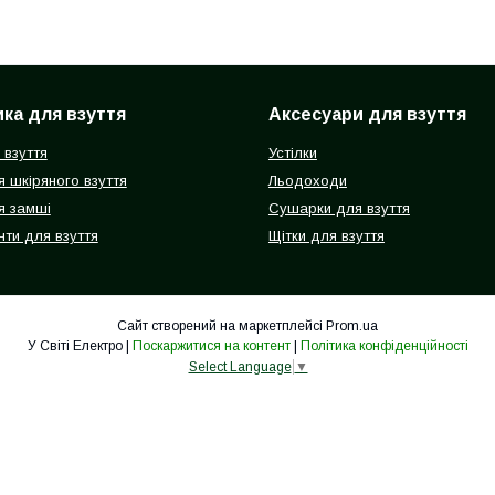
ка для взуття
Аксесуари для взуття
 взуття
Устілки
 шкіряного взуття
Льодоходи
я замші
Сушарки для взуття
ти для взуття
Щітки для взуття
Сайт створений на маркетплейсі
Prom.ua
У Світі Електро |
Поскаржитися на контент
|
Політика конфіденційності
Select Language
▼