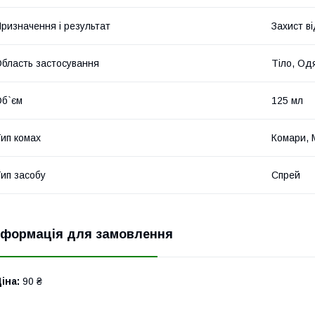
ризначення і результат
Захист ві
бласть застосування
Тіло, Од
б`єм
125 мл
ип комах
Комари, 
ип засобу
Спрей
нформація для замовлення
іна:
90 ₴