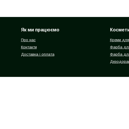
Як ми працюємо
Космети
Про нас
Креми для
Контакти
Фарба для
Доставка і оплата
Фарба дл
Дезодоран