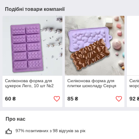
Подібні товари компанії
Силіконова форма для
Силіконова форма для
Силі
цукерок Лего, 10 шт №2
плитки шоколаду Серця
моро
60
85
92
₴
₴
Про нас
97% позитивних з 98 відгуків за рік