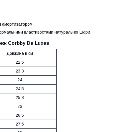
м амортизатором.
 нормальними властивостями натуральної шкіри.
еж Corbby De Luxes
Довжина в см
22,5
23,3
24
24,5
25,8
26
26,5
27,5