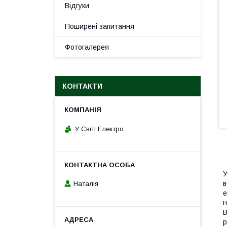
Відгуки
Поширені запитання
Фотогалерея
КОНТАКТИ
У Світі Електро
У
в
Наталія
е
н
В
р