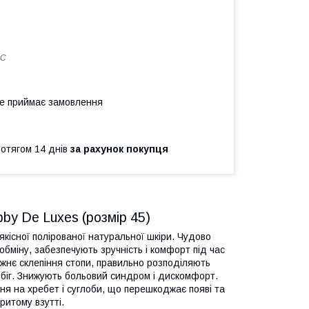
5C
не приймає замовлення
ротягом 14 днів
за рахунок покупця
bby De Luxes (розмір 45)
якісної полірованої натуральної шкіри. Чудово
бміну, забезпечують зручність і комфорт під час
вжнє склепіння стопи, правильно розподіляють
обіг. Знижують больовий синдром і дискомфорт.
я на хребет і суглоби, що перешкоджає появі та
ритому взутті.