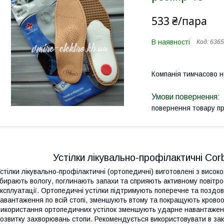
533 ₴/пара
В наявності
Код:
636
Компанія тимчасово 
повернення товару п
Устілки лікувально-профілактичні Cor
стілки лікувально-профілактичні (ортопедичні) виготовлені з високо
бирають вологу, поглинають запахи та сприяють активному повітроо
ксплуатації. Ортопедичні устілки підтримують поперечне та поздо
авантаження по всій стопі, зменшують втому та покращують крово
икористання ортопедичних устілок зменшують ударне навантаженн
озвитку захворювань стопи. Рекомендується використовувати в зак