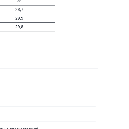
28
28,7
29,5
29,8