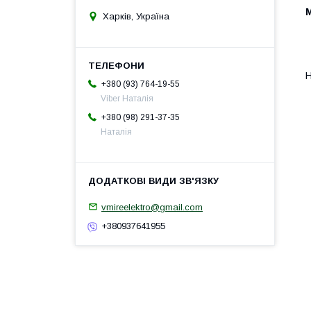
М
Харків, Україна
Н
+380 (93) 764-19-55
Viber Наталія
+380 (98) 291-37-35
Наталія
vmireelektro@gmail.com
+380937641955