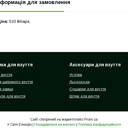
нформація для замовлення
іна:
533 ₴/пара
ка для взуття
Аксесуари для взуття
 взуття
Устілки
 шкіряного взуття
Льодоходи
я замші
Сушарки для взуття
ти для взуття
Щітки для взуття
Сайт створений на маркетплейсі
Prom.ua
У Світі Електро |
Поскаржитися на контент
|
Політика конфіденційності