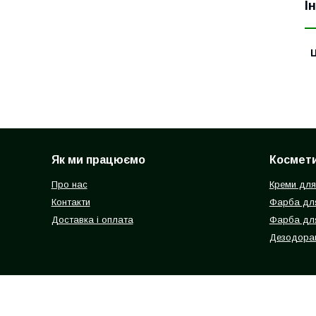
І
Ц
Як ми працюємо
Космети
Про нас
Креми для
Контакти
Фарба для
Доставка і оплата
Фарба дл
Дезодоран