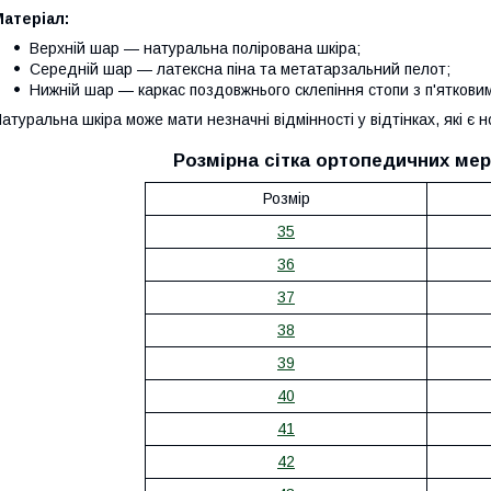
атеріал:
Верхній шар — натуральна полірована шкіра;
Середній шар — латексна піна та метатарзальний пелот;
Нижній шар — каркас поздовжнього склепіння стопи з п'яткови
атуральна шкіра може мати незначні відмінності у відтінках, які є
Розмірна сітка ортопедичних мер
Розмір
35
36
37
38
39
40
41
42