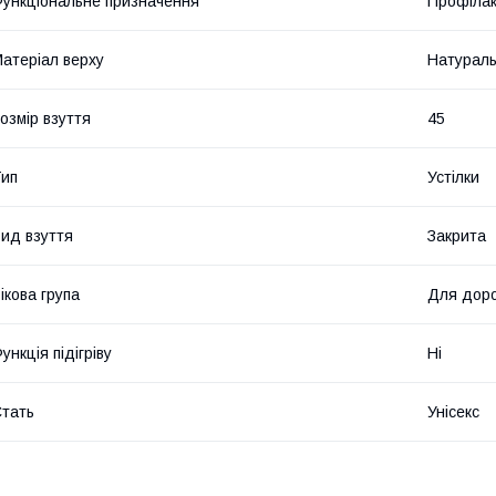
ункціональне призначення
Профілак
атеріал верху
Натураль
озмір взуття
45
ип
Устілки
ид взуття
Закрита
ікова група
Для дор
ункція підігріву
Ні
тать
Унісекс