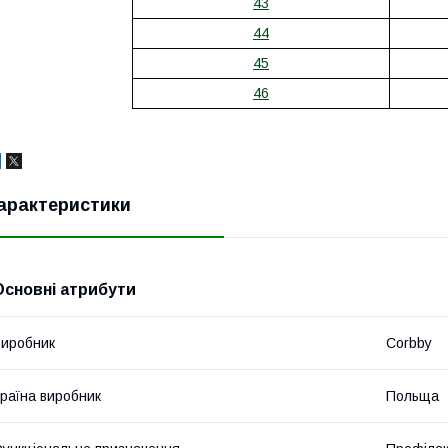
43
44
45
46
арактеристики
Основні атрибути
иробник
Corbby
раїна виробник
Польща