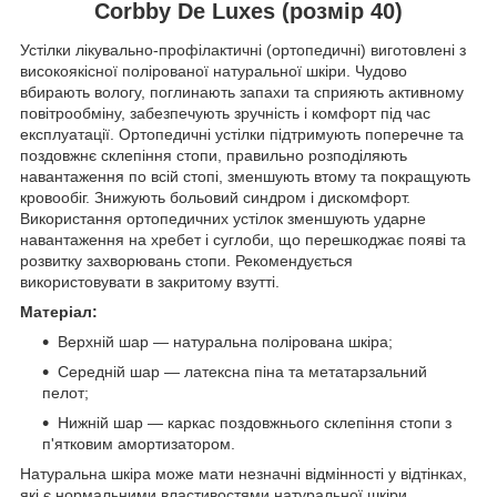
Corbby De Luxes (розмір 40)
Устілки лікувально-профілактичні (ортопедичні) виготовлені з
високоякісної полірованої натуральної шкіри. Чудово
вбирають вологу, поглинають запахи та сприяють активному
повітрообміну, забезпечують зручність і комфорт під час
експлуатації. Ортопедичні устілки підтримують поперечне та
поздовжнє склепіння стопи, правильно розподіляють
навантаження по всій стопі, зменшують втому та покращують
кровообіг. Знижують больовий синдром і дискомфорт.
Використання ортопедичних устілок зменшують ударне
навантаження на хребет і суглоби, що перешкоджає появі та
розвитку захворювань стопи. Рекомендується
використовувати в закритому взутті.
Матеріал:
Верхній шар — натуральна полірована шкіра;
Середній шар — латексна піна та метатарзальний
пелот;
Нижній шар — каркас поздовжнього склепіння стопи з
п'ятковим амортизатором.
Натуральна шкіра може мати незначні відмінності у відтінках,
які є нормальними властивостями натуральної шкіри.