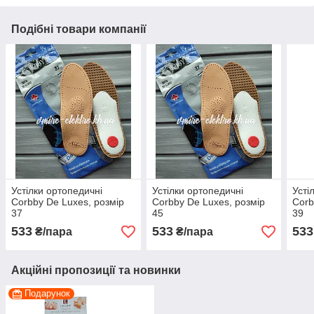
Подібні товари компанії
Устілки ортопедичні
Устілки ортопедичні
Усті
Corbby De Luxes, розмір
Corbby De Luxes, розмір
Corb
37
45
39
533
533
533
₴/пара
₴/пара
Акційні пропозиції та новинки
Подарунок