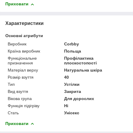
Приховати
Характеристики
Основні атрибути
Виробник
Corbby
Країна виробник
Польща
Функціональне
Профілактика
призначення
плоскостопості
Матеріал верху
Натуральна шкіра
Розмір взуття
40
Тип
Устілки
Вид взуття
Закрита
Вікова група
Для дорослих
Функція підігріву
Ні
Стать
Унісекс
Приховати