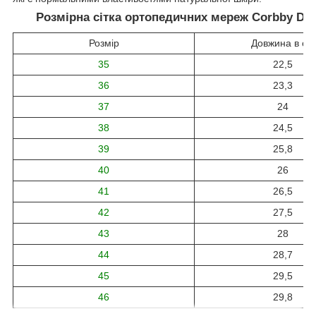
Розмірна сітка ортопедичних мереж Corbby De 
Розмір
Довжина в см
35
22,5
36
23,3
37
24
38
24,5
39
25,8
40
26
41
26,5
42
27,5
43
28
44
28,7
45
29,5
46
29,8