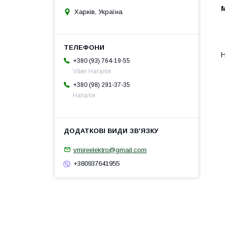
М
Харків, Україна
Н
+380 (93) 764-19-55
Viber Наталія
+380 (98) 291-37-35
Наталія
vmireelektro@gmail.com
+380937641955