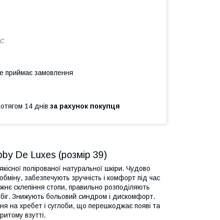
9C
не приймає замовлення
ротягом 14 днів
за рахунок покупця
bby De Luxes (розмір 39)
якісної полірованої натуральної шкіри. Чудово
бміну, забезпечують зручність і комфорт під час
вжнє склепіння стопи, правильно розподіляють
обіг. Знижують больовий синдром і дискомфорт.
я на хребет і суглоби, що перешкоджає появі та
ритому взутті.