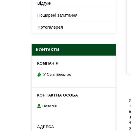
Відгуки
Поширені запитання
Фотогалерея
КОНТАКТИ
У Світі Електро
У
в
Наталія
е
н
В
р