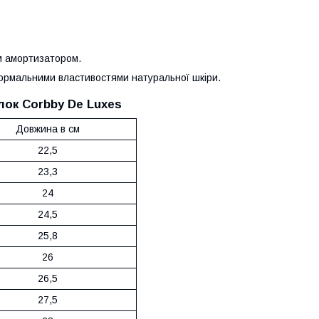
м амортизатором.
 нормальними властивостями натуральної шкіри.
лок Corbby De Luxes
Довжина в см
22,5
23,3
24
24,5
25,8
26
26,5
27,5