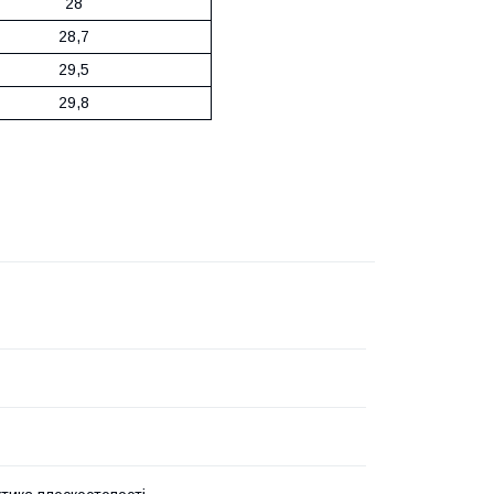
28
28,7
29,5
29,8