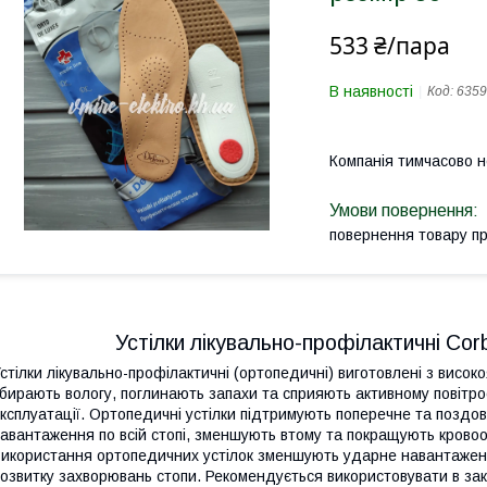
533 ₴/пара
В наявності
Код:
635
Компанія тимчасово 
повернення товару п
Устілки лікувально-профілактичні Cor
стілки лікувально-профілактичні (ортопедичні) виготовлені з високо
бирають вологу, поглинають запахи та сприяють активному повітроо
ксплуатації. Ортопедичні устілки підтримують поперечне та поздо
авантаження по всій стопі, зменшують втому та покращують крово
икористання ортопедичних устілок зменшують ударне навантаженн
озвитку захворювань стопи. Рекомендується використовувати в зак