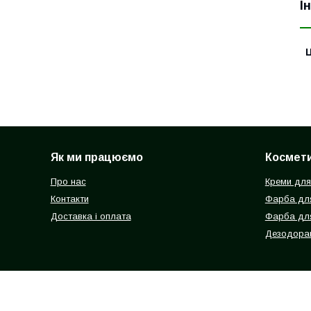
І
Ц
Як ми працюємо
Космети
Про нас
Креми для
Контакти
Фарба для
Доставка і оплата
Фарба дл
Дезодоран