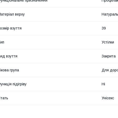
ункціональне призначення
Профілак
атеріал верху
Натураль
озмір взуття
39
ип
Устілки
ид взуття
Закрита
ікова група
Для дор
ункція підігріву
Ні
тать
Унісекс