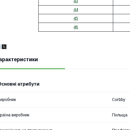
43
44
45
46
арактеристики
Основні атрибути
иробник
Corbby
раїна виробник
Польща