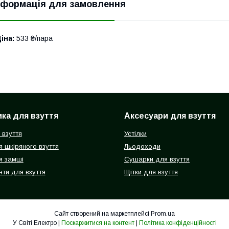
нформація для замовлення
іна:
533 ₴/пара
ка для взуття
Аксесуари для взуття
 взуття
Устілки
 шкіряного взуття
Льодоходи
я замші
Сушарки для взуття
ти для взуття
Щітки для взуття
Сайт створений на маркетплейсі
Prom.ua
У Світі Електро |
Поскаржитися на контент
|
Політика конфіденційності