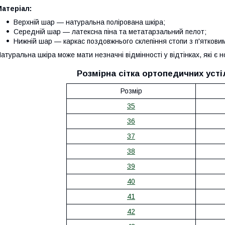
атеріал:
Верхній шар — натуральна полірована шкіра;
Середній шар — латексна піна та метатарзальний пелот;
Нижній шар — каркас поздовжнього склепіння стопи з п'яткови
атуральна шкіра може мати незначні відмінності у відтінках, які є
Розмірна сітка ортопедичних усті
Розмір
35
36
37
38
39
40
41
42