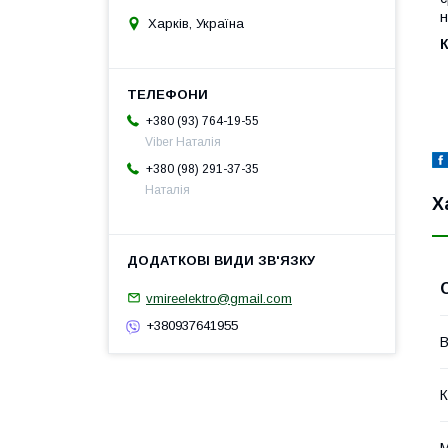
н
Харків, Україна
+380 (93) 764-19-55
Viber Наталія
+380 (98) 291-37-35
Наталія
Х
vmireelektro@gmail.com
+380937641955
В
К