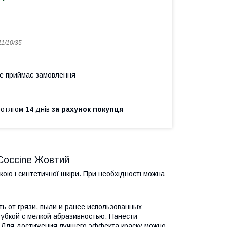
11/10/35
не приймає замовлення
ротягом 14 днів
за рахунок покупця
 Coccine Жовтий
ою і синтетичної шкіри. При необхідності можна
ь от грязи, пыли и ранее использованных
убкой с мелкой абразивностью. Нанести
. Для достижения лучшего эффекта краску можно