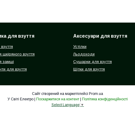
ка для взуття
Аксесуари для взуття
 взуття
Устілки
 шкіряного взуття
Льодоходи
я замші
Сушарки для взуття
ти для взуття
Щітки для взуття
Сайт створений на маркетплейсі
Prom.ua
У Світі Електро |
Поскаржитися на контент
|
Політика конфіденційності
Select Language
▼