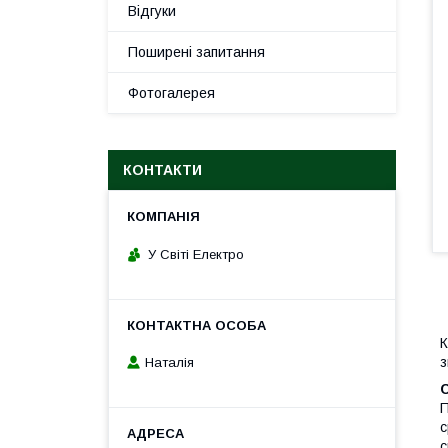
Відгуки
Поширені запитання
Фотогалерея
КОНТАКТИ
У Світі Електро
К
з
Наталія
П
с
с