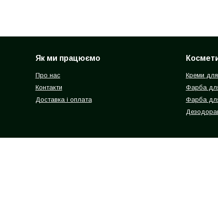
Як ми працюємо
Космети
Про нас
Креми для
Контакти
Фарба для
Доставка і оплата
Фарба дл
Дезодоран