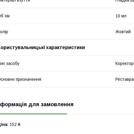
атеріал взуття
Гладка ш
б`єм
10 мл
олір
Жовтий
Користувальницькі характеристики
ип засобу
Коректор
сновне призначення
Реставра
нформація для замовлення
іна:
152 ₴