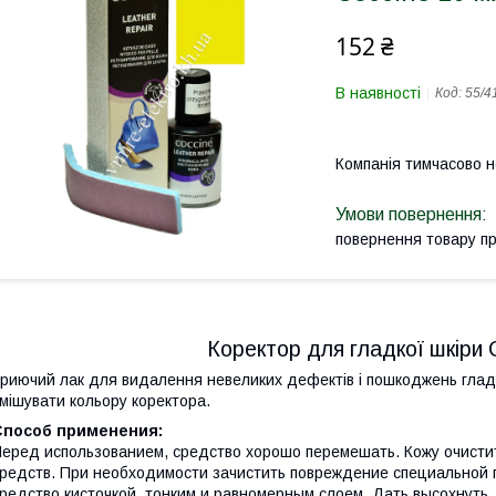
152 ₴
В наявності
Код:
55/4
Компанія тимчасово 
повернення товару п
Коректор для гладкої шкіри
риючий лак для видалення невеликих дефектів і пошкоджень гладк
мішувати кольору коректора.
Способ применения:
еред использованием, средство хорошо перемешать. Кожу очистит
редств. При необходимости зачистить повреждение специальной г
редство кисточкой, тонким и равномерным слоем. Дать высохнуть