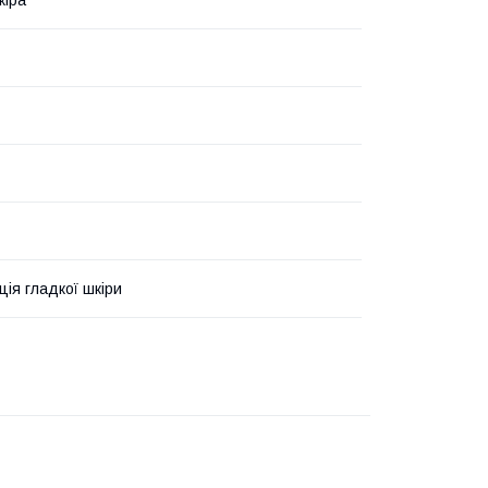
кіра
ція гладкої шкіри