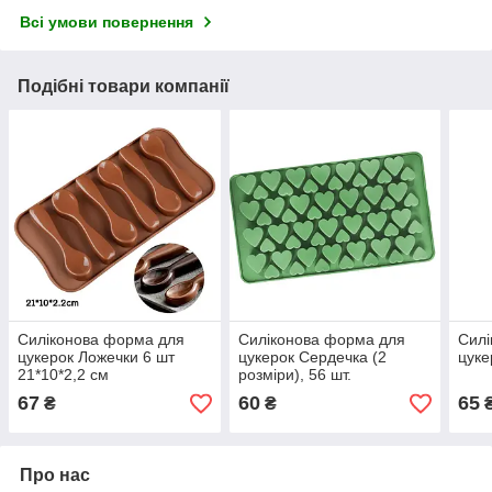
Всі умови повернення
Подібні товари компанії
Силіконова форма для
Силіконова форма для
Силі
цукерок Ложечки 6 шт
цукерок Сердечка (2
цуке
21*10*2,2 см
розміри), 56 шт.
67
60
65
₴
₴
Про нас