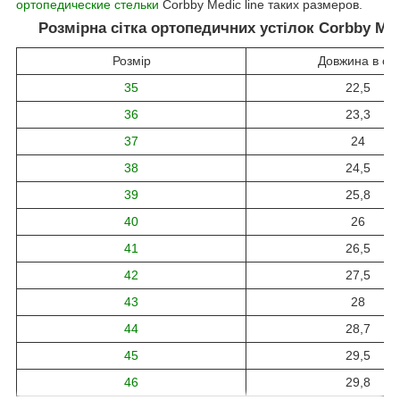
ортопедические стельки
Corbby Medic line таких размеров.
Розмірна сітка ортопедичних устілок Corbby Med
Розмір
Довжина в см
35
22,5
36
23,3
37
24
38
24,5
39
25,8
40
26
41
26,5
42
27,5
43
28
44
28,7
45
29,5
46
29,8