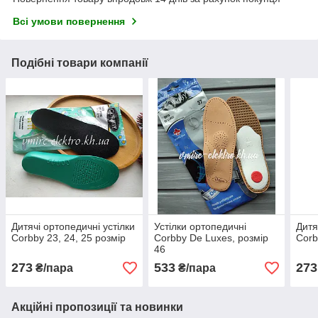
Всі умови повернення
Подібні товари компанії
Дитячі ортопедичні устілки
Устілки ортопедичні
Дитя
Corbby 23, 24, 25 розмір
Corbby De Luxes, розмір
Corb
46
273
533
273
₴/пара
₴/пара
Акційні пропозиції та новинки