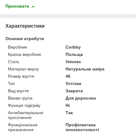
Приховати
Характеристики
Основні атрибути
Виробник
Corbby
Країна виробник
Польща
Стать
Унісекс
Матеріал верху
Натуральна шкіра
Розмір взуття
46
Тип
Устілки
Вид взуття
Закрита
Вікова група
Для дорослих
Функція підігріву
Ні
Антибактеріальне
Так
просочення
Функціональне
Профілактика
призначення
плоскостопості