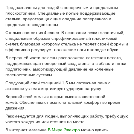
Предназначены для людей с поперечным и продольным
плоскостопием. Специальные полые поддерживающие
стельки, предотвращающие опадание поперечного и
продольного сводов стопы.
Стелька состоит из 4 слоев. В основании лежит эластичный,
специальным образом спрофилированный пластиковый
скелет, благодаря которому стелька не теряет своей формы и
эффективно регулирует положение ноги в колодке обуви.
В передней части плюсны расположена латексная пелота,
поддерживающая поперечный свод стопы, а в области пятки
подпяточник, амортизирующий давление на коленные
голеностопные суставы.
Следующий слой толщиной 1,5 мм латексная пена с
активным углем амортизирует ударную нагрузку.
Верхний слой стельки покрыт высококачественной
кожей. Обеспечивают исключительный комфорт во время
движения.
Рекомендуется для людей, выполняющих работу, требующую
частого хождения или стояния на месте.
В интернет магазине
В Мире Электро
можно купить