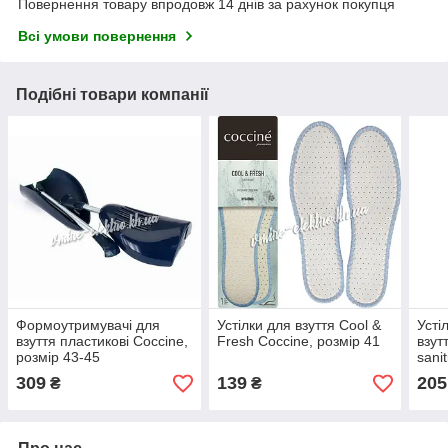
Повернення товару впродовж 14 днів за рахунок покупця
Всі умови повернення
Подібні товари компанії
Формоутримувачі для
Устілки для взуття Cool &
Усті
взуття пластикові Coccine,
Fresh Coccine, розмір 41
взут
розмір 43-45
sani
309
139
205
₴
₴