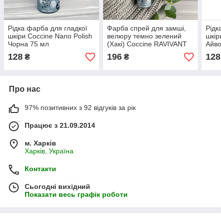
Рідка фарба для гладкої
Фарба спрей для замші,
Рідк
шкіри Coccine Nano Polish
велюру темно зелений
шкір
Чорна 75 мл
(Хакі) Coccine RAVIVANT
Айво
NANO 75 мл
128
196
128
₴
₴
Про нас
97% позитивних з 92 відгуків за рік
Працює з 21.09.2014
м. Харків
Харків, Україна
Контакти
Сьогодні вихідний
Показати весь графік роботи