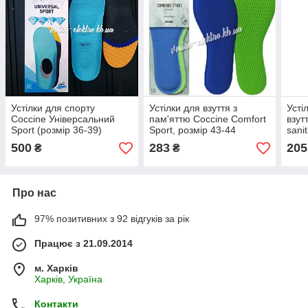
Устілки для спорту
Устілки для взуття з
Усті
Coccine Універсальний
пам'яттю Coccine Comfort
взут
Sport (розмір 36-39)
Sport, розмір 43-44
sani
500
283
205
₴
₴
Про нас
97% позитивних з 92 відгуків за рік
Працює з 21.09.2014
м. Харків
Харків, Україна
Контакти