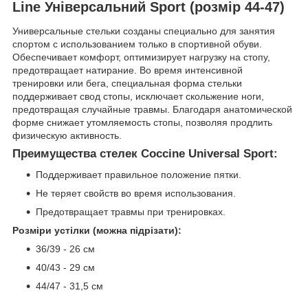
Line Універсальний Sport (розмір 44-47)
Универсальные стельки созданы специально для занятия
спортом с использованием только в спортивной обуви.
Обеспечивает комфорт, оптимизирует нагрузку на стопу,
предотвращает натирание. Во время интенсивной
тренировки или бега, специальная форма стельки
поддерживает свод стопы, исключает скольжение ноги,
предотвращая случайные травмы. Благодаря анатомической
форме снижает утомляемость стопы, позволяя продлить
физическую активность.
Преимущества стелек Coccine Universal Sport:
Поддерживает правильное положение пятки.
Не теряет свойств во время использования.
Предотвращает травмы при тренировках.
Розміри устілки (можна підрізати):
36/39 - 26 см
40/43 - 29 см
44/47 - 31,5 см