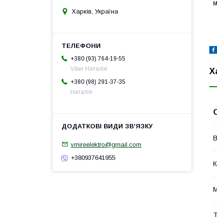
м
Харків, Україна
+380 (93) 764-19-55
Viber Наталія
Х
+380 (98) 291-37-35
Наталія
В
vmireelektro@gmail.com
+380937641955
К
М
Т