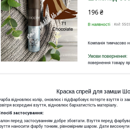
196 ₴
В наявності
Код:
55/1
Компанія тимчасово 
повернення товару п
Краска спрей для замши Шо
арба відновлює колір, оновлює і підфарбовує потерте взуття із за
овітря всередині взуття, відновлює бархатистість матеріалу.
посіб застосування:
алон перед застосуванням добре збовтати. Взуття перед фарбуванн
зуття наносити фарбу тонким, рівномірним шаром. Дати висохнути.