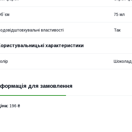
б`єм
75 мл
одовідштовхувальні властивості
Так
Користувальницькі характеристики
олір
Шоколад
нформація для замовлення
іна:
196 ₴