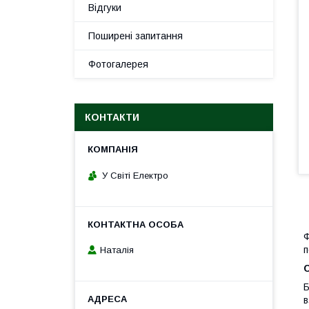
Відгуки
Поширені запитання
Фотогалерея
КОНТАКТИ
У Світі Електро
Ф
п
Наталія
С
Б
в