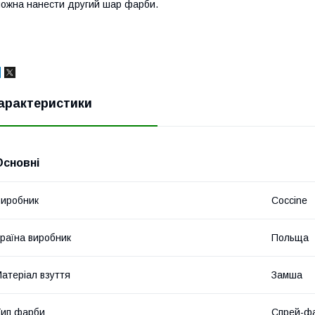
ожна нанести другий шар фарби.
арактеристики
Основні
иробник
Coccine
раїна виробник
Польща
атеріал взуття
Замша
ип фарби
Спрей-ф