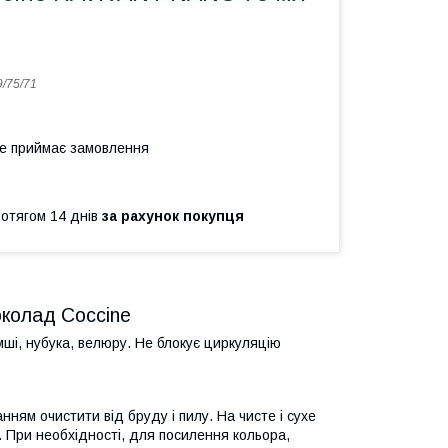
9/75/71
не приймає замовлення
ротягом 14 днів
за рахунок покупця
колад Coccine
мші, нубука, велюру. Не блокує циркуляцію
ям очистити від бруду і пилу. На чисте і сухе
 При необхідності, для посилення кольора,