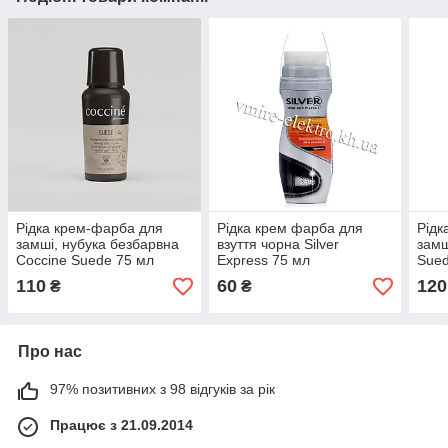
Рідка крем-фарба для
Рідка крем фарба для
Рідк
замші, нубука безбарвна
взуття чорна Silver
замш
Coccine Suede 75 мл
Express 75 мл
Sued
110
60
120
₴
₴
Про нас
97% позитивних з 98 відгуків за рік
Працює з 21.09.2014