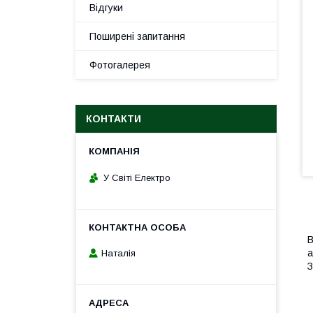
Відгуки
Поширені запитання
Фотогалерея
КОНТАКТИ
У Світі Електро
В
а
Наталія
З