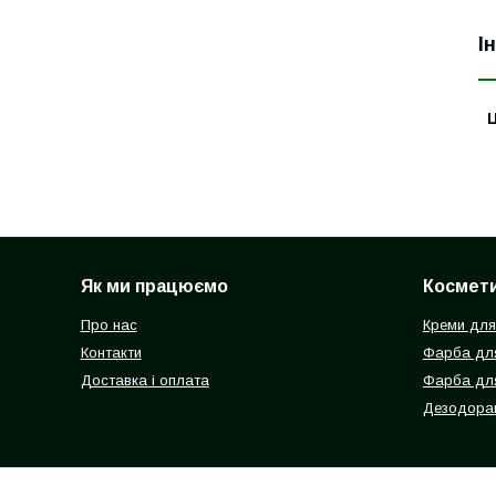
І
Ц
Як ми працюємо
Космети
Про нас
Креми для
Контакти
Фарба для
Доставка і оплата
Фарба дл
Дезодоран