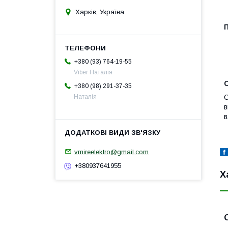
Харків, Україна
+380 (93) 764-19-55
Viber Наталія
С
+380 (98) 291-37-35
Наталія
О
в
в
vmireelektro@gmail.com
+380937641955
Х