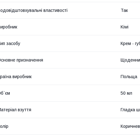
одовідштовхувальні властивості
Так
иробник
Kiwi
ип засобу
Крем - гу
сновне призначення
Щоденний
раїна виробник
Польща
б`єм
50 мл
атеріал взуття
Гладка ш
олір
Коричне