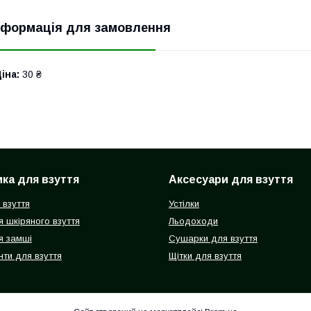
нформація для замовлення
іна:
30 ₴
ка для взуття
Аксесуари для взуття
 взуття
Устілки
 шкіряного взуття
Льодоходи
я замші
Сушарки для взуття
ти для взуття
Щітки для взуття