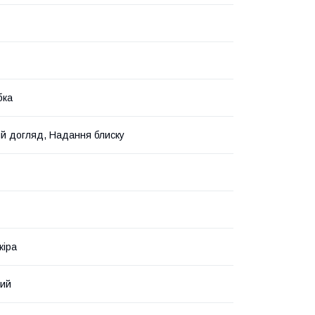
бка
 догляд, Надання блиску
кіра
вий