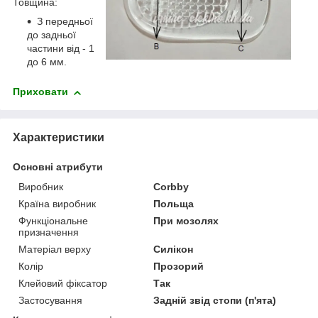
Товщина:
З передньої
до задньої
частини від - 1
до 6 мм.
Приховати
Характеристики
Основні атрибути
Виробник
Corbby
Країна виробник
Польща
Функціональне
При мозолях
призначення
Матеріал верху
Силікон
Колір
Прозорий
Клейовий фіксатор
Так
Застосування
Задній звід стопи (п'ята)