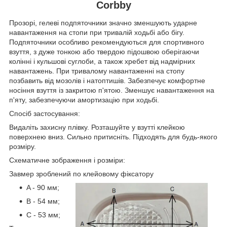
Corbby
Прозорі, гелеві подпяточники значно зменшують ударне
навантаження на стопи при тривалій ходьбі або бігу.
Подпяточники особливо рекомендуються для спортивного
взуття, з дуже тонкою або твердою підошвою оберігаючи
колінні і кульшові суглоби, а також хребет від надмірних
навантажень. При тривалому навантаженні на стопу
позбавить від мозолів і натоптишів. Забезпечує комфортне
носіння взуття із закритою п'ятою. Зменшує навантаження на
п'яту, забезпечуючи амортизацію при ходьбі.
Спосіб застосування:
Видаліть захисну плівку. Розташуйте у взутті клейкою
поверхнею вниз. Сильно притисніть. Підходять для будь-якого
розміру.
Схематичне зображення і розміри:
Завмер зроблений по клейовому фіксатору
A - 90 мм;
B - 54 мм;
C - 53 мм;