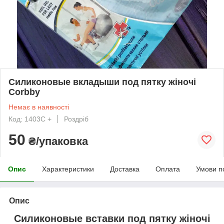
Силиконовые вкладыши под пятку жіночі
Corbby
Немає в наявності
Код: 1403С +
Роздріб
50
₴/упаковка
Опис
Характеристики
Доставка
Оплата
Умови п
Опис
Силиконовые вставки под пятку жіночі