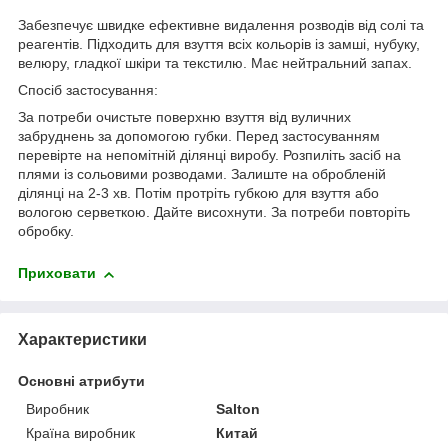
Забезпечує швидке ефективне видалення розводів від солі та
реагентів. Підходить для взуття всіх кольорів із замші, нубуку,
велюру, гладкої шкіри та текстилю. Має нейтральний запах.
Спосіб застосування:
За потреби очистьте поверхню взуття від вуличних
забруднень за допомогою губки. Перед застосуванням
перевірте на непомітній ділянці виробу. Розпиліть засіб на
плями із сольовими розводами. Залиште на обробленій
ділянці на 2-3 хв. Потім протріть губкою для взуття або
вологою серветкою. Дайте висохнути. За потреби повторіть
обробку.
Приховати
Характеристики
Основні атрибути
Виробник
Salton
Країна виробник
Китай